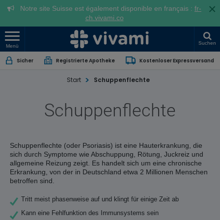
×
Notre site Suisse est également disponible en français :
fr-
ch.vivami.co
Suchen
Menü
Sicher
Registrierte Apotheke
Kostenloser Expressversand
Start
Schuppenflechte
Schuppenflechte
Schuppenflechte (oder Psoriasis) ist eine Hauterkrankung, die
sich durch Symptome wie Abschuppung, Rötung, Juckreiz und
allgemeine Reizung zeigt. Es handelt sich um eine chronische
Erkrankung, von der in Deutschland etwa 2 Millionen Menschen
betroffen sind.
Tritt meist phasenweise auf und klingt für einige Zeit ab
Kann eine Fehlfunktion des Immunsystems sein