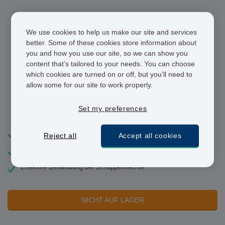
We use cookies to help us make our site and services
better. Some of these cookies store information about
you and how you use our site, so we can show you
content that’s tailored to your needs. You can choose
which cookies are turned on or off, but you’ll need to
allow some for our site to work properly.
Elocon
Set my preferences
Erhältlich als Creme, Salbe oder Lotion für die Kopfhaut
Reject all
Accept all cookies
Mindert die Entzündung
Effektive Behandlung bei Schuppenflechte
NICHT AUF LAGER