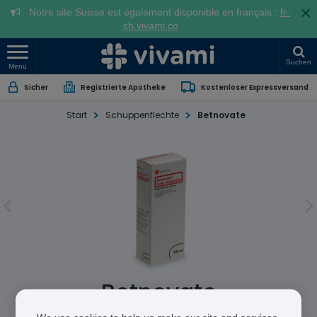
×
Notre site Suisse est également disponible en français :
fr-
ch.vivami.co
Suchen
Menü
Sicher
Registrierte Apotheke
Kostenloser Expressversand
Start
Schuppenflechte
Betnovate
Betnovate
Betamethasone (as valerate)