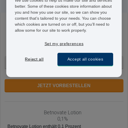
We use cookies to help us make our site and services
better. Some of these cookies store information about
you and how you use our site, so we can show you
content that’s tailored to your needs. You can choose
Betnovate Kopfhautlotion
which cookies are turned on or off, but you’ll need to
0,1%
allow some for our site to work properly.
Betnovate Lotion enthält 0,1 Prozent
Betamethasonvalerat. Sie wird ein- bis zweimal am Tag
Set my preferences
aufgetragen, wie verschrieben.
Reject all
Accept all cookies
1 Tube - CHF 96.95
+ Ohne Voranmeldung
JETZT VORBESTELLEN
Betnovate Lotion
0,1%
Betnovate Lotion enthält 0,1 Prozent