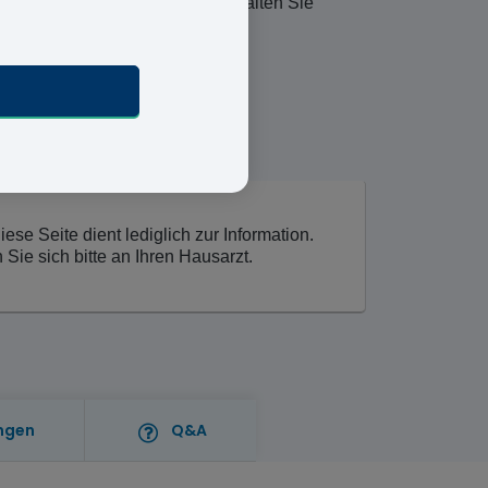
m medizinischen Fragebogen erhalten Sie
se Seite dient lediglich zur Information.
ie sich bitte an Ihren Hausarzt.
ngen
Q&A