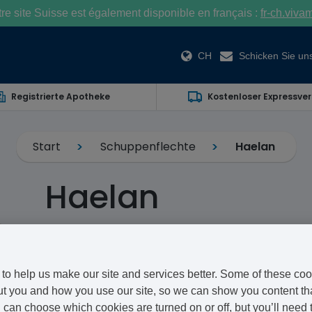
e site Suisse est également disponible en français :
fr-ch.viva
CH
Schicken Sie uns
Registrierte Apotheke
Kostenloser Expressve
Start
Schuppenflechte
Haelan
Haelan
Fludroxycortide
Haelan von Typharm ist eine Kortikosteroid-Behandlun
to help us make our site and services better. Some of these coo
Schuppenflechte (Psoriasis) verschrieben werden kan
t you and how you use our site, so we can show you content that
can choose which cookies are turned on or off, but you’ll need 