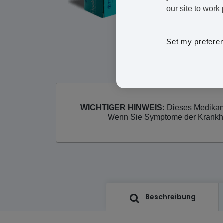
our site to work 
Set my prefere
WICHTIGER HINWEIS:
Dieses Medikame
Wenn Sie Symptome der Krankheit
Beschreibung