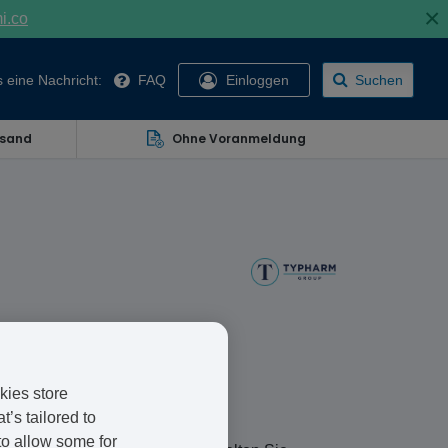
×
mi.co
 eine Nachricht:
FAQ
Einloggen
Suchen
rsand
Ohne Voranmeldung
g, die bei Hautkrankheiten wie
kies store
n.
’s tailored to
to allow some for