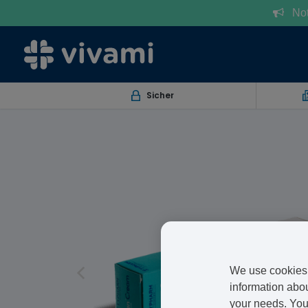
Notr
Sicher
We use cookies 
information abou
your needs. You 