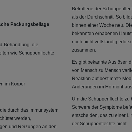
Betroffene der Schuppenflec
als der Durchschnitt. So bil
lische Packungsbeilage
binnen einer Woche neu. Die
bekannten erhabenen Hautste
noch nicht vollständig erfor
oid-Behandlung, die
zusammen.
eiten wie Schuppenflechte
Es gibt bekannte Auslöser, 
von Mensch zu Mensch variie
Reaktion auf bestimmte Med
n im Körper
Änderungen im Hormonhausha
Um die Schuppenflechte zu b
Schwere der Symptome befas
, die durch das Immunsystem
entscheiden, das zu einer Lin
chüttet werden,
der Schuppenflechte nicht.
ngen und Reizungen an den