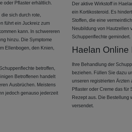
 oder Pflaster erhältlich.
Der aktive Wirkstoff in Haela
ein Kortikosteroid. Es hind
die sich durch rote,
Stoffen, die eine vermeintli
n führt ein Juckreiz zum
Neubildung von Hautzellen v
 kommen kann. In schwereren
Schuppenflechte gemindert.
dung hinzu. Die Symptome
Haelan Online
am Ellenbogen, den Knien,
Ihre Behandlung der Schupp
Schuppenflechte betroffen,
beziehen. Füllen Sie dazu u
einigen Betroffenen handelt
unseren registrierten Ärzten
keren Ausbrüchen. Meistens
Pflaster oder Creme das für S
nn jedoch genauso jederzeit
Rezept aus. Die Bestellung
versendet.