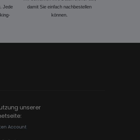
. Jede
damit Sie einfach nachbestellen
king-
können.
utzung unserer
netseite:
ten Account