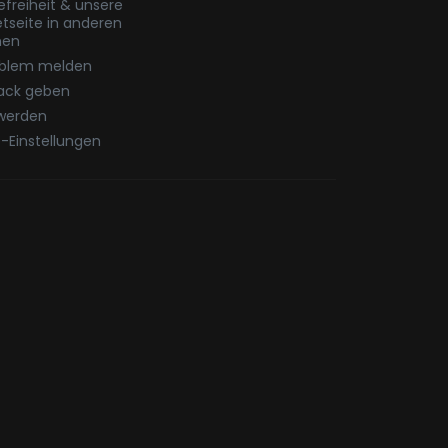
refreiheit & unsere
etseite in anderen
hen
oblem melden
ack geben
werden
-Einstellungen