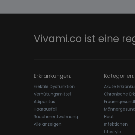
Vivami.co ist eine re
Erkrankungen:
Kategorien:
Erektile Dysfunktion
Akute Erkrank
Verhütungsmittel
Chronische Er
Adipositas
Frauengesundh
Haarausfall
Männergesund
Raucherentwöhnung
Haut
Alle anzeigen
Infektionen
Lifestyle