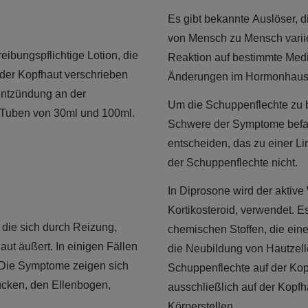
Es gibt bekannte Auslöser, 
von Mensch zu Mensch variie
ibungspflichtige Lotion, die
Reaktion auf bestimmte Med
der Kopfhaut verschrieben
Änderungen im Hormonhausha
 Entzündung an der
Um die Schuppenflechte zu b
in Tuben von 30ml und 100ml.
Schwere der Symptome befas
entscheiden, das zu einer Lin
der Schuppenflechte nicht.
In Diprosone wird der aktive
Kortikosteroid, verwendet. E
 die sich durch Reizung,
chemischen Stoffen, die ein
t äußert. In einigen Fällen
die Neubildung von Hautzell
. Die Symptome zeigen sich
Schuppenflechte auf der Kop
ücken, den Ellenbogen,
ausschließlich auf der Kopfh
Körperstellen.