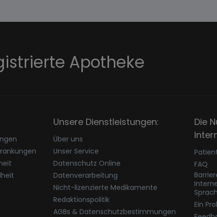
gistrierte Apotheke
Unsere Dienstleistungen:
Die N
Inter
ungen
Über uns
krankungen
Unser Service
Patien
eit
Datenschutz Online
FAQ
Barrie
heit
Datenverarbeitung
Intern
Nicht-lizenzierte Medikamente
Sprac
Redaktionspolitik
Ein Pr
AGBs & Datenschutzbestimmungen
Feedb