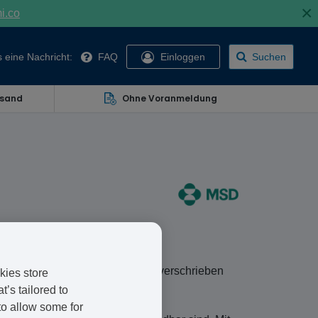
×
mi.co
 eine Nachricht:
FAQ
Einloggen
Suchen
rsand
Ohne Voranmeldung
er Kopfhaut wie Schuppenflechte verschrieben
kies store
ragendes Kortikosteroid.
’s tailored to
to allow some for