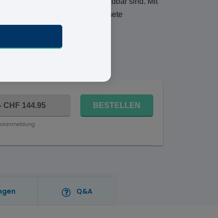
ne, Wege und Wartezeiten vermeidbar sind. Mit
r, aber auch schnell das geeignete
enstag 11 August
- CHF 144.95
BESTELLEN
Voranmeldung
ngen
Q&A