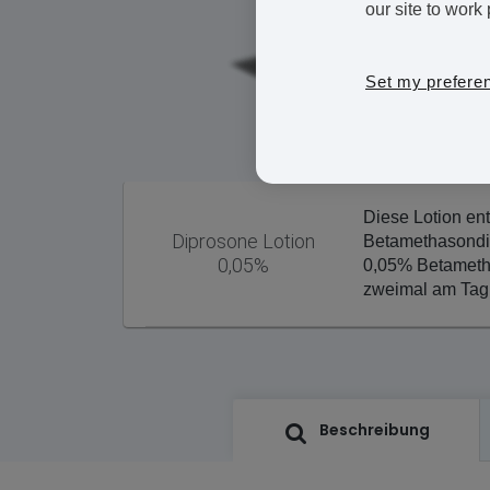
our site to work 
Set my prefere
Diese Lotion en
Diprosone Lotion
Betamethasondi
0,05%
0,05% Betametha
zweimal am Tag 
Beschreibung