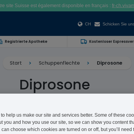
e site Suisse est également disponible en français :
fr-ch.viva
CH
Schicken Sie uns
Registrierte Apotheke
Kostenloser Expressve
Start
Schuppenflechte
Diprosone
Diprosone
Betamethasone (as diPropionate)
Diprosone ist eine Lotion, die bei Hautkrankheiten d
to help us make our site and services better. Some of these coo
werden kann. Es handelt sich um ein äußerlich aufzut
t you and how you use our site, so we can show you content that
can choose which cookies are turned on or off, but you’ll need 