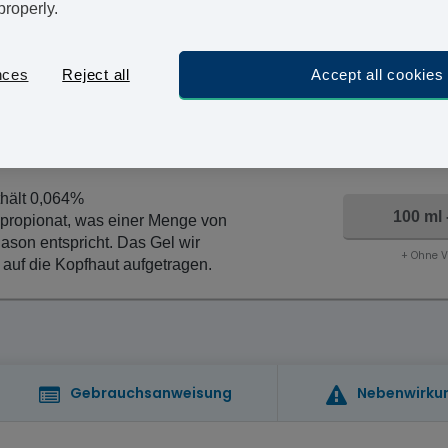
Wir bei Vivami.co wissen, dass langwierige Arzttermi
properly.
unserem medizinischen Fragebogen erhalten Sie siche
Medikament.
nces
Reject all
Accept all cookies
Di
Bestellen Sie jetzt und bekommen Sie es bis
thält 0,064%
100 ml 
propionat, was einer Menge von
son entspricht. Das Gel wir
+ Ohne 
auf die Kopfhaut aufgetragen.
Gebrauchsanweisung
Nebenwirku