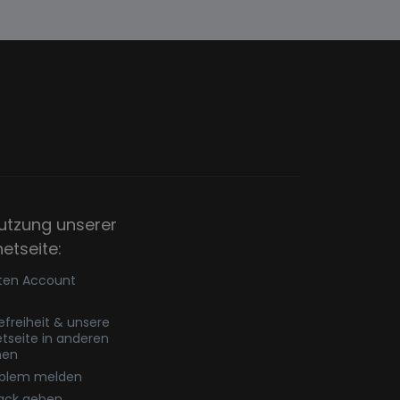
utzung unserer
netseite:
ten Account
refreiheit & unsere
etseite in anderen
hen
oblem melden
ack geben