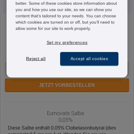
better. Some of these cookies store information about
you and how you use our site, so we can show you
content that’s tailored to your needs. You can choose
which cookies are turned on or off, but you’ll need to
Eumovate Creme
allow some for our site to work properly.
0,05%
Diese Creme enthält 0,05% Clobetasonbutyrat (dies
Set my preferences
entspricht 0,5 mg pro 1 g). Wenden Sie die Creme wie
verschrieben an.
Reject all
Accept all cookies
100 Gramm - CHF 127.95
JETZT VORBESTELLEN
Eumovate Salbe
0,05%
Diese Salbe enthält 0,05% Clobetasonbutyrat (dies