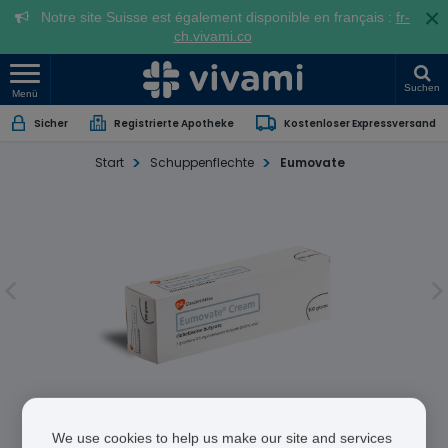
×
Notre site Suisse est également disponible en français :
fr-
ch.vivami.co
Suchen
Menü
Sicher
Registrierte Apotheke
Kostenloser Expressversand
Start
Schuppenflechte
Eumovate
Eumovate
We use cookies to help us make our site and services
CloBetasone butyrate