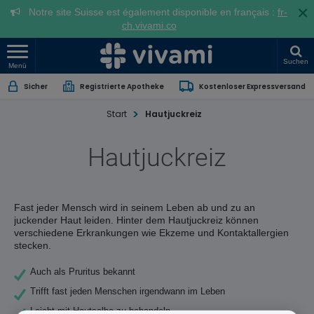
×
Notre site Suisse est également disponible en français :
fr-
ch.vivami.co
Suchen
Menü
Sicher
Registrierte Apotheke
Kostenloser Expressversand
Start
Hautjuckreiz
Hautjuckreiz
Fast jeder Mensch wird in seinem Leben ab und zu an
juckender Haut leiden. Hinter dem Hautjuckreiz können
verschiedene Erkrankungen wie Ekzeme und Kontaktallergien
stecken.
Auch als Pruritus bekannt
Trifft fast jeden Menschen irgendwann im Leben
Leicht mit Hautsalbe zu behandeln