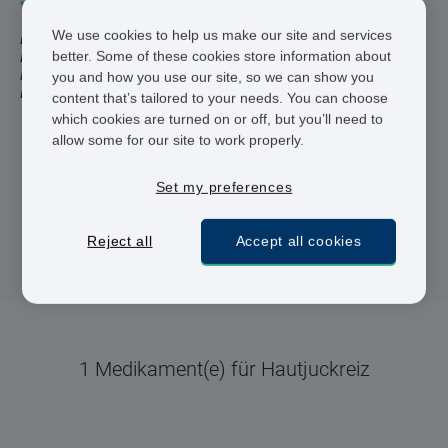
We use cookies to help us make our site and services
Es war noch nie so leicht, ein wirksames Medikament zur
better. Some of these cookies store information about
Behandlung von Juckreiz zu erhalten. Füllen Sie unseren
Fragebogen aus um zu sehen, ob eine unserer Mittel zur
you and how you use our site, so we can show you
Behandlung von Hautproblemen für Sie in Frage kommt.
content that’s tailored to your needs. You can choose
which cookies are turned on or off, but you’ll need to
allow some for our site to work properly.
Registrierte Ärzte und Apotheker
24 h Lieferung
Set my preferences
Sichere Bezahlung
Reject all
Accept all cookies
1 Medikament(e) für Hautjuckreiz