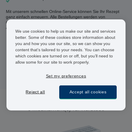
Mit unserem schnellen Online-Service können Sie Ihr Rezept
ganz einfach erneuern. Alle Bestellungen werden von
registrierten Ärzten überprüft, bevor Sie aus unserer Partner-
Apotheke verschickt werden.
We use cookies to help us make our site and services
better. Some of these cookies store information about
Registrierte Ärzte und Apotheker
you and how you use our site, so we can show you
content that’s tailored to your needs. You can choose
24 h Lieferung
which cookies are turned on or off, but you’ll need to
allow some for our site to work properly.
Sichere Bezahlung
Set my preferences
Reject all
Accept all cookies
0 Medikament(e) für Keratose