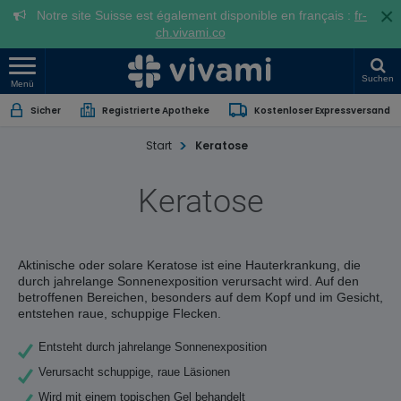
×
Notre site Suisse est également disponible en français :
fr-
ch.vivami.co
Suchen
Menü
Sicher
Registrierte Apotheke
Kostenloser Expressversand
Start
Keratose
Keratose
Aktinische oder solare Keratose ist eine Hauterkrankung, die
durch jahrelange Sonnenexposition verursacht wird. Auf den
betroffenen Bereichen, besonders auf dem Kopf und im Gesicht,
entstehen raue, schuppige Flecken.
Entsteht durch jahrelange Sonnenexposition
Verursacht schuppige, raue Läsionen
Wird mit einem topischen Gel behandelt