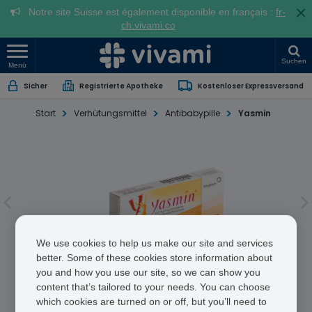
×
Notre site Suisse est également disponible en français :
fr-
ch.vivami.co
Suchen
Menü
Sicher
Registrierte Apotheke
Kostenloser Expressversand
Start
Verhütungsmittel
Antibabypille
Yasmin
We use cookies to help us make our site and services
better. Some of these cookies store information about
you and how you use our site, so we can show you
Yasmin
content that’s tailored to your needs. You can choose
which cookies are turned on or off, but you’ll need to
Ethinylestradiol/Drospirenone