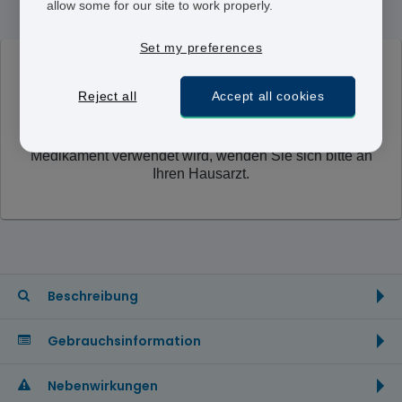
allow some for our site to work properly.
Set my preferences
WICHTIGER HINWEIS:
Dieses Medikament wird
Reject all
Accept all cookies
derzeit nicht von unserer Versandapotheke verkauft.
Diese Seite dient lediglich zur Information. Wenn Sie
Symptome der Krankheit erfahren, für die dieses
Medikament verwendet wird, wenden Sie sich bitte an
Ihren Hausarzt.
Beschreibung
Gebrauchsinformation
Nebenwirkungen