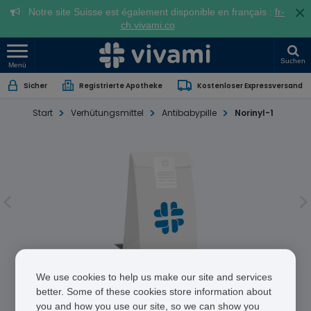
×
Notre site Suisse est également disponible en français :
fr-
ch.vivami.co
Suchen
Menü
Sicher
Registrierte Apotheke
Kostenloser Expressversand
Start
Verhütungsmittel
Antibabypille
Norinyl-1
Norinyl-1
We use cookies to help us make our site and services
better. Some of these cookies store information about
you and how you use our site, so we can show you
Mestranol/Norethisterone