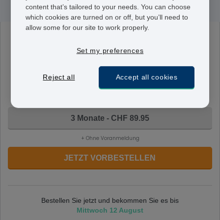
content that’s tailored to your needs. You can choose
which cookies are turned on or off, but you’ll need to
allow some for our site to work properly.
Norinyl-1
50 µg/ 1 mg
Set my preferences
Jede Tablette ist 1mg Norethisteron und 50 Mikrogramm
Mestranol. Die Tabletten werden zur gleichen Zeit
Reject all
Accept all cookies
täglich für die ersten drei Wochen des
Menstruationszyklus eingenommen.
3 Monate - CHF 89.95
+ Ohne Voranmeldung
JETZT VORBESTELLEN
Bestellen Sie jetzt und bekommen Sie es bis
Mittwoch 12 August