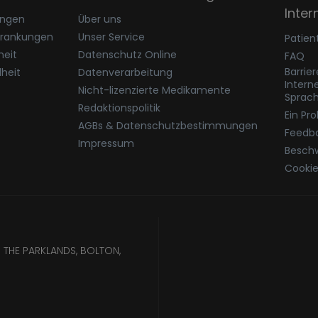
Inter
ungen
Über uns
krankungen
Unser Service
Patien
eit
Datenschutz Online
FAQ
Barrie
heit
Datenverarbeitung
Intern
Nicht-lizenzierte Medikamente
Sprac
Redaktionspolitik
Ein Pr
AGBs & Datenschutzbestimmungen
Feedb
Impressum
Besch
Cookie
 THE PARKLANDS, BOLTON,