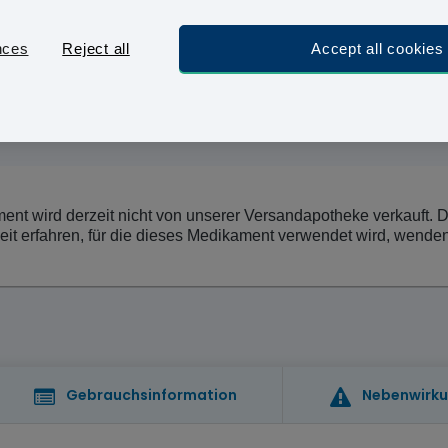
Die Herstellung dieser Antibabypille wurde eingestellt
Um weitere Informationen zu Alternativen zu erhalten, 
nces
Reject all
Accept all cookies
nt wird derzeit nicht von unserer Versandapotheke verkauft. Die
 erfahren, für die dieses Medikament verwendet wird, wenden S
Gebrauchsinformation
Nebenwirk