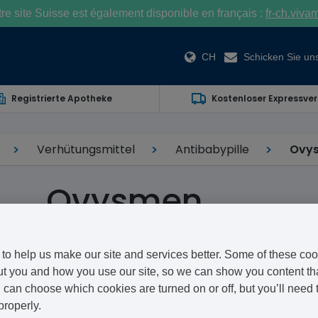
e site Suisse est également disponible en français :
fr-ch.viva
CH
Schicken Sie uns
Registrierte Apotheke
Kostenloser Expressve
Verhütungsmittel
Antibabypille
Ovy
Ovysmen
Ethinylestradiol/Norethisterone
to help us make our site and services better. Some of these coo
Ovysmen von Janssen war eine Kombinationspille. Sie
t you and how you use our site, so we can show you content that
can choose which cookies are turned on or off, but you’ll need 
Norethisteron und Ethinylestradiol.
properly.