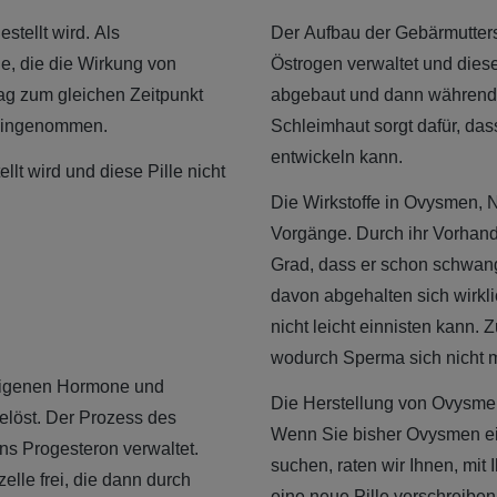
stellt wird. Als
Der Aufbau der Gebärmutter
e, die die Wirkung von
Östrogen verwaltet und dies
Tag zum gleichen Zeitpunkt
abgebaut und dann während 
 eingenommen.
Schleimhaut sorgt dafür, dass
entwickeln kann.
lt wird und diese Pille nicht
Die Wirkstoffe in Ovysmen, N
Vorgänge. Durch ihr Vorhand
Grad, dass er schon schwang
davon abgehalten sich wirkli
nicht leicht einnisten kann.
wodurch Sperma sich nicht m
reigenen Hormone und
Die Herstellung von Ovysmen 
löst. Der Prozess des
Wenn Sie bisher Ovysmen e
s Progesteron verwaltet.
suchen, raten wir Ihnen, mit
elle frei, die dann durch
eine neue Pille verschreiben