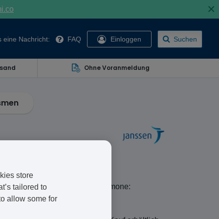
×
mi.co
 eine Nachricht:
FAQ
Einloggen
Suchen
rsand
Ohne Voranmeldung
smen
kies store
 enthielt zwei synthetische Hormone:
’s tailored to
to allow some for