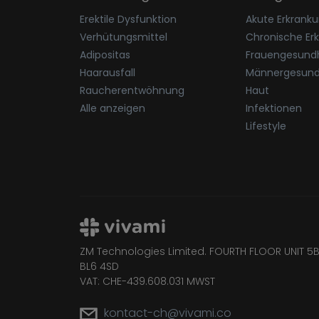
Erektile Dysfunktion
Akute Erkrank
Verhütungsmittel
Chronische Er
Adipositas
Frauengesundh
Haarausfall
Männergesund
Raucherentwöhnung
Haut
Alle anzeigen
Infektionen
Lifestyle
ZM Technologies Limited. FOURTH FLOOR UNIT 5B
BL6 4SD
VAT: CHE-439.608.031 MWST
kontact-ch@vivami.co