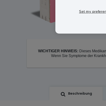
Set my prefere
WICHTIGER HINWEIS:
Dieses Medikame
Wenn Sie Symptome der Krankheit
Beschreibung