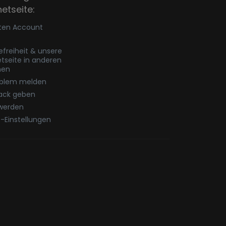
netseite:
ten Account
refreiheit & unsere
etseite in anderen
hen
oblem melden
ack geben
werden
-Einstellungen