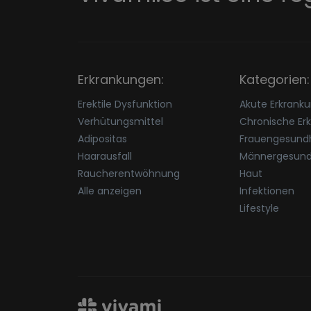
Erkrankungen:
Kategorien:
Erektile Dysfunktion
Akute Erkrank
Verhütungsmittel
Chronische Er
Adipositas
Frauengesundh
Haarausfall
Männergesund
Raucherentwöhnung
Haut
Alle anzeigen
Infektionen
Lifestyle