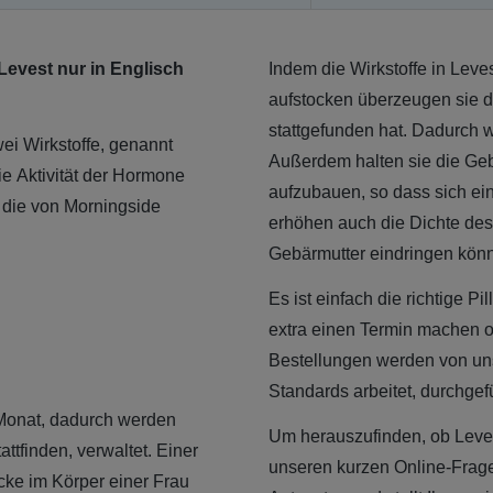
Levest nur in Englisch
Indem die Wirkstoffe in Leve
aufstocken überzeugen sie d
stattgefunden hat. Dadurch wi
wei Wirkstoffe, genannt
Außerdem halten sie die Geb
ie Aktivität der Hormone
aufzubauen, so dass sich eine
, die von Morningside
erhöhen auch die Dichte des 
Gebärmutter eindringen kön
Es ist einfach die richtige P
extra einen Termin machen od
Bestellungen werden von un
Standards arbeitet, durchgefü
 Monat, dadurch werden
Um herauszufinden, ob Levest
ttfinden, verwaltet. Einer
unseren kurzen Online-Fragebo
öcke im Körper einer Frau