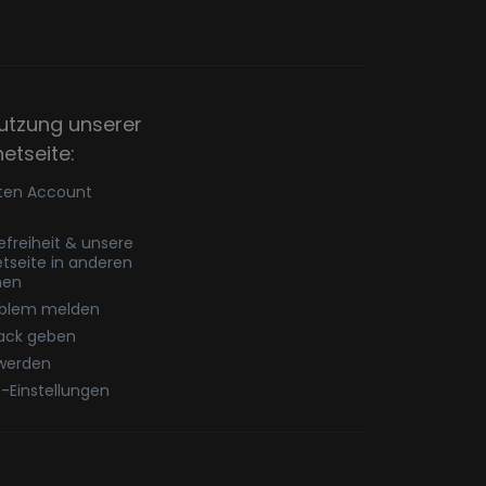
utzung unserer
netseite:
ten Account
refreiheit & unsere
etseite in anderen
hen
oblem melden
ack geben
werden
-Einstellungen