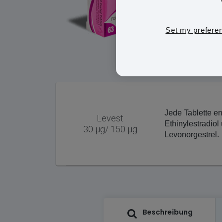
Set my prefere
Jede Tablette e
Levest
Ethinylestradio
30 µg/ 150 µg
Levonorgestrel.
Beschreibung