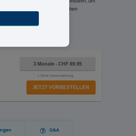
ie nicht extra einen Termin vereinbaren, um
us, füllen Sie unseren medizinischen
3 Monate - CHF 89.95
+ Ohne Voranmeldung
JETZT VORBESTELLEN
ungen
Q&A