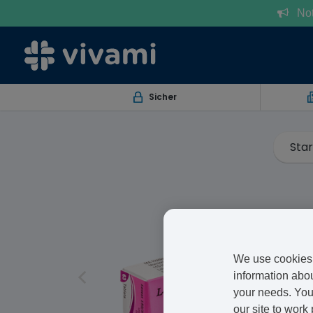
Notr
Sicher
Star
We use cookies 
information abou
your needs. You 
our site to work 