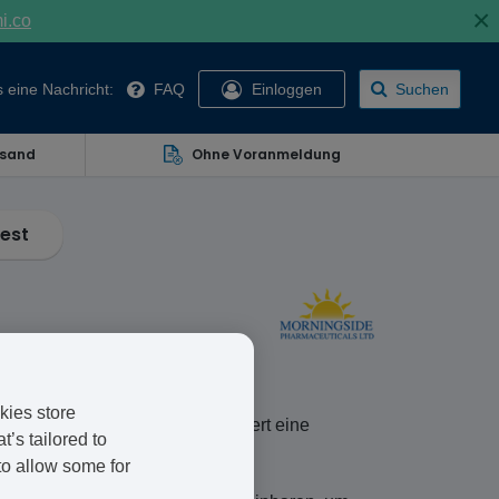
×
mi.co
 eine Nachricht:
FAQ
Einloggen
Suchen
rsand
Ohne Voranmeldung
est
kies store
de Pharmaceuticals. Sie verhindert eine
’s tailored to
on unterdrückt.
to allow some for