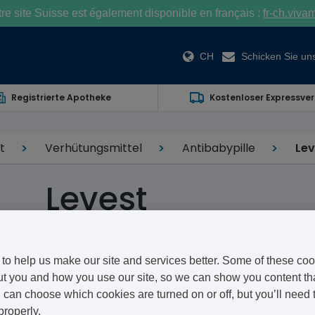
e site Suisse est également disponible en français :
fr-ch.viva
CH
Schicken Sie uns
Registrierte Apotheke
Kostenloser Expressve
t
Verhütungsmittel
Antibabypille
Lev
Levest
Ethinylestradiol/Levonorgestrel
to help us make our site and services better. Some of these coo
Levest ist eine orale Kombinationspille von Morningsi
t you and how you use our site, so we can show you content that
Schwangerschaft indem sie in den Prozess der Ovulati
can choose which cookies are turned on or off, but you’ll need 
properly.