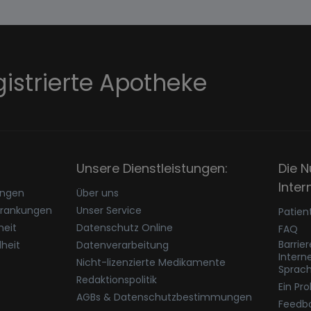
gistrierte Apotheke
Unsere Dienstleistungen:
Die N
Inter
ungen
Über uns
krankungen
Unser Service
Patien
eit
Datenschutz Online
FAQ
Barrie
heit
Datenverarbeitung
Intern
Nicht-lizenzierte Medikamente
Sprac
Redaktionspolitik
Ein Pr
AGBs & Datenschutzbestimmungen
Feedb