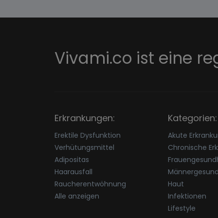
Vivami.co ist eine re
Erkrankungen:
Kategorien:
Erektile Dysfunktion
Akute Erkrank
Verhütungsmittel
Chronische Er
Adipositas
Frauengesundh
Haarausfall
Männergesund
Raucherentwöhnung
Haut
Alle anzeigen
Infektionen
Lifestyle