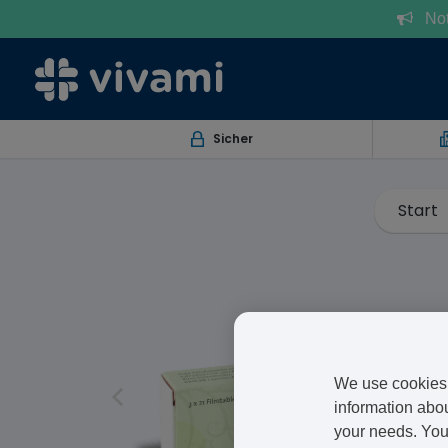
Notr
Sicher
Start
We use cookies 
information abou
your needs. You 