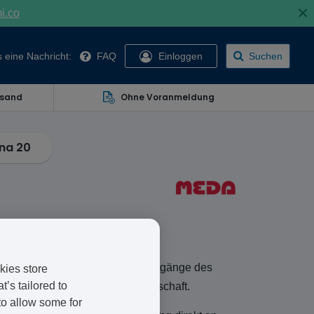
×
mi.co
 eine Nachricht:
FAQ
Einloggen
Suchen
rsand
Ohne Voranmeldung
na 20
haltenen Hormone ändern die Vorgänge des
kies store
’s tailored to
egen eine ungewollte Schwangerschaft.
to allow some for