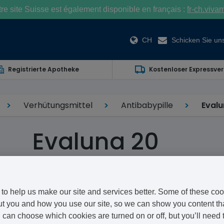
e site Suisse est également disponible en français :
fr-ch.viva
CH
Schicken Sie uns
Registrierte Apotheke
Kostenloser Expressve
Verhütungsmittel
Antibabypille
Evalu
Evaluna 20
Ethinylestradiol/Levonorgestrel
Evaluna 20 ist eine Pille von MEDA Pharma. Die ent
to help us make our site and services better. Some of these coo
t you and how you use our site, so we can show you content that
Menstruationszykluses und schützen somit effektiv g
can choose which cookies are turned on or off, but you’ll need 