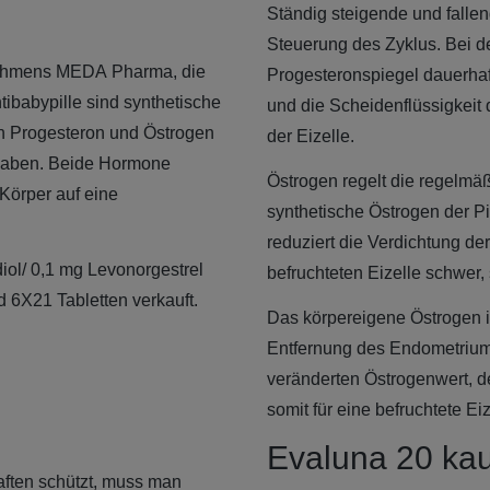
Ständig steigende und fallen
Steuerung des Zyklus. Bei d
rnehmens MEDA Pharma, die
Progesteronspiegel dauerhaft
ibabypille sind synthetische
und die Scheidenflüssigkeit 
n Progesteron und Östrogen
der Eizelle.
 haben. Beide Hormone
Östrogen regelt die regelm
Körper auf eine
synthetische Östrogen der Pi
reduziert die Verdichtung d
iol/ 0,1 mg Levonorgestrel
befruchteten Eizelle schwer,
 6X21 Tabletten verkauft.
Das körpereigene Östrogen i
Entfernung des Endometriums
veränderten Östrogenwert, d
somit für eine befruchtete Ei
Evaluna 20 kau
ften schützt, muss man