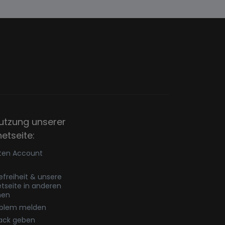
utzung unserer
netseite:
ten Account
refreiheit & unsere
etseite in anderen
hen
oblem melden
ack geben