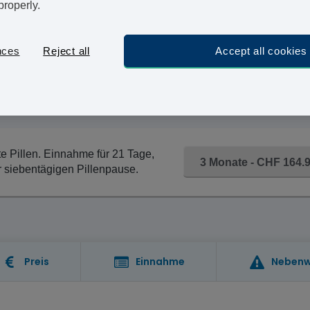
Hier können Sie Evaluna 20 online kaufen, ohne Arztte
properly.
Ihre Haustür. Unser Dienst macht es möglich, Ihr Medi
Zahlungsmethoden und versendet Ihr Paket mit 48-Stu
nces
Reject all
Accept all cookies
Werktagen erhalten.
te Pillen. Einnahme für 21 Tage,
3 Monate - CHF 164.
r siebentägigen Pillenpause.
Preis
Einnahme
Nebenw