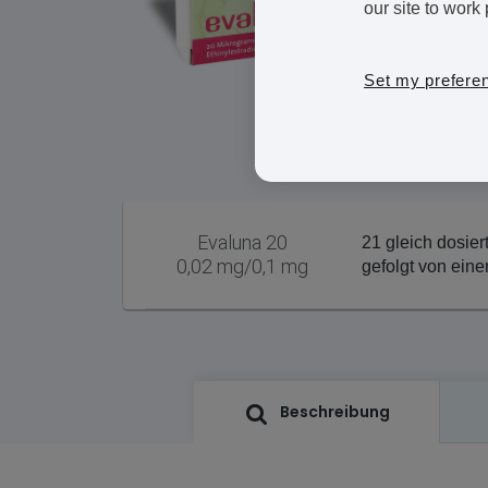
our site to work 
Set my prefere
Evaluna 20
21 gleich dosier
0,02 mg/0,1 mg
gefolgt von eine
Beschreibung