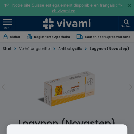
×
Notre site Suisse est également disponible en français :
fr-
ch.vivami.co
Suchen
Menü
Sicher
Registrierte Apotheke
Kostenloser Expressversand
Start
Verhütungsmittel
Antibabypille
Logynon (Novastep)
Logynon (Novastep)
Ethinylestradiol/Levonorgestrel