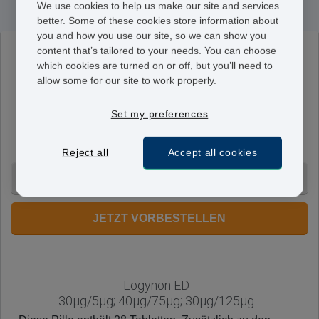
We use cookies to help us make our site and services
better. Some of these cookies store information about
you and how you use our site, so we can show you
content that’s tailored to your needs. You can choose
Logynon
which cookies are turned on or off, but you’ll need to
30 µg/ 50 µg; 40 mcg/ 75 µg; 30 µg/ 125 µg
allow some for our site to work properly.
Diese Packung enthält pro Streifen 21 Tabletten: Sechs
hellbraun mit 50/30µg, fünf weiße mit 75/40µg und 10
Set my preferences
ockerfarbene mit 125/30µg
Levonorgestrel/Ethinylestradiol.
Reject all
Accept all cookies
12 Monate - CHF 159.95
JETZT VORBESTELLEN
Logynon ED
30µg/5µg; 40µg/75µg; 30µg/125µg