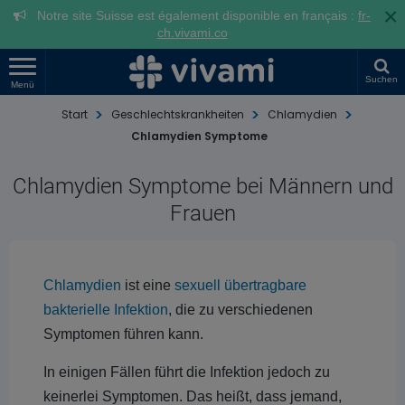
×
Notre site Suisse est également disponible en français :
fr-
ch.vivami.co
Suchen
Menü
Start
Geschlechtskrankheiten
Chlamydien
Chlamydien Symptome
Chlamydien Symptome bei Männern und
Frauen
Chlamydien
ist eine
sexuell übertragbare
bakterielle Infektion
, die zu verschiedenen
Symptomen führen kann.
In einigen Fällen führt die Infektion jedoch zu
keinerlei Symptomen. Das heißt, dass jemand,