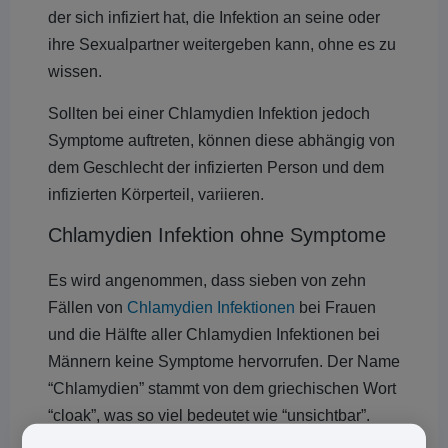
der sich infiziert hat, die Infektion an seine oder
ihre Sexualpartner weitergeben kann, ohne es zu
wissen.
Sollten bei einer Chlamydien Infektion jedoch
Symptome auftreten, können diese abhängig von
dem Geschlecht der infizierten Person und dem
infizierten Körperteil, variieren.
Chlamydien Infektion ohne Symptome
Es wird angenommen, dass sieben von zehn
Fällen von
Chlamydien Infektionen
bei Frauen
und die Hälfte aller Chlamydien Infektionen bei
Männern keine Symptome hervorrufen. Der Name
“Chlamydien” stammt von dem griechischen Wort
“cloak”, was so viel bedeutet wie “unsichtbar”.