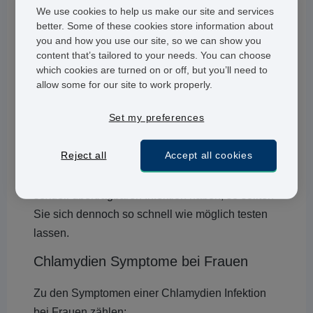
Auch Chlamydien Infektionen, die keine
We use cookies to help us make our site and services
Symptome hervorrufen, können ein
better. Some of these cookies store information about
you and how you use our site, so we can show you
Gesundheitsrisiko darstellen. Die Infektion kann
content that’s tailored to your needs. You can choose
auch ohne Symptome an andere Personen
which cookies are turned on or off, but you’ll need to
übertragen werden und
zu Komplikationen
allow some for our site to work properly.
führen
.
Set my preferences
Wenn Sie also wissen, oder annehmen, dass die
Reject all
Accept all cookies
Person, mit der Sie Geschlechtsverkehr hatten,
infiziert ist, Sie jedoch keine Symptome einer
sexuell übertragbaren Infektion haben, so sollten
Sie sich dennoch so schnell wie möglich testen
lassen.
Chlamydien Symptome bei Frauen
Zu den Symptomen einer Chlamydien Infektion
bei Frauen zählen: