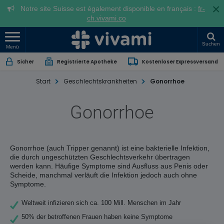
×
Notre site Suisse est également disponible en français :
fr-
ch.vivami.co
Suchen
Menü
Sicher
Registrierte Apotheke
Kostenloser Expressversand
Start
Geschlechtskrankheiten
Gonorrhoe
Gonorrhoe
Gonorrhoe (auch Tripper genannt) ist eine bakterielle Infektion,
die durch ungeschützten Geschlechtsverkehr übertragen
werden kann. Häufige Symptome sind Ausfluss aus Penis oder
Scheide, manchmal verläuft die Infektion jedoch auch ohne
Symptome.
Weltweit infizieren sich ca. 100 Mill. Menschen im Jahr
50% der betroffenen Frauen haben keine Symptome