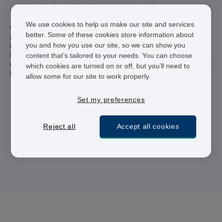
Mit Antibiotika ist die Infektion leicht behandelbar
We use cookies to help us make our site and services
Wenn Sie positiv auf Tripper/ Gonorrhö getestet wurden, jedoch
better. Some of these cookies store information about
nicht die Injektion der Erstlinientherapie bekommen können,
you and how you use our site, so we can show you
können Sie Ihre Tripper/ Gonorrhö Behandlung online bestellen.
Nach der Auswahl des Medikaments und dem Ausfüllen unseres
content that’s tailored to your needs. You can choose
medizinischen Fragebogens, schicken wir Ihnen Ihr Medikament
which cookies are turned on or off, but you’ll need to
innerhalb eines Werktags nach der Zustimmung des Arztes zu.
allow some for our site to work properly.
Set my preferences
Registrierte Ärzte und Apotheker
Reject all
Accept all cookies
24 h Lieferung
Sichere Bezahlung