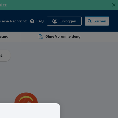
×
mi.co
 eine Nachricht:
FAQ
Einloggen
Suchen
rsand
Ohne Voranmeldung
is