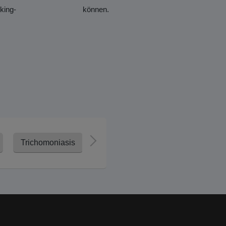
king-
können.
Trichomoniasis
Verhütungspflaster
Verhütun