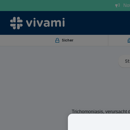
Notr
Sicher
St
Trichomoniasis, verursacht 
Vaginitis (Entzündung und
beim Wasserlassen führen k