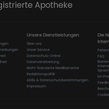
gistrierte Apotheke
Unsere Dienstleistungen:
Die N
Inter
ungen
Über uns
krankungen
Unser Service
Patien
eit
Datenschutz Online
FAQ
Barrie
heit
Datenverarbeitung
Intern
Nicht-lizenzierte Medikamente
Sprac
Redaktionspolitik
Ein Pr
AGBs & Datenschutzbestimmungen
Feedb
Impressum
Besch
Cookie