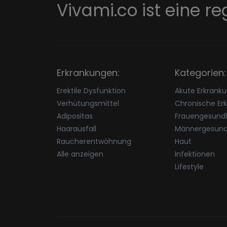
Vivami.co ist eine re
Erkrankungen:
Kategorien:
Erektile Dysfunktion
Akute Erkrank
Verhütungsmittel
Chronische Er
Adipositas
Frauengesundh
Haarausfall
Männergesund
Raucherentwöhnung
Haut
Alle anzeigen
Infektionen
Lifestyle