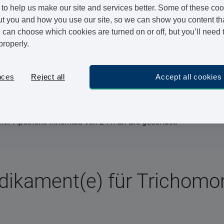
to help us make our site and services better. Some of these coo
t you and how you use our site, so we can show you content that
can choose which cookies are turned on or off, but you’ll need 
120 Mill. Menschen weltweit
properly.
zierten zeigen keine Symptome
a zu behandeln
nces
Reject all
Accept all cookies
moniasis Medikamente online bestellen. Auf Vivami.co
te Online-Beratung und sobald Ihre Bestellung genehmigt
rtner-Apotheke innerhalb von 24 h an Sie gesendet.
dikament(e) für Trichomon