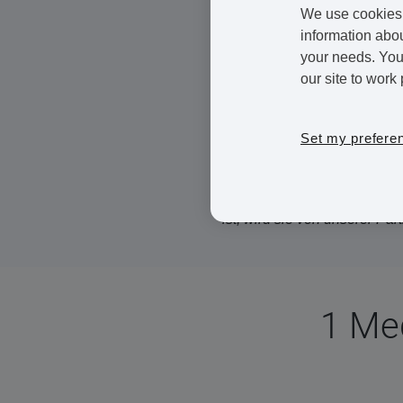
We use cookies 
eln
information abou
your needs. You 
Sie betrifft jährlich ~ 
our site to work 
Bis zur Hälfte der Infi
Einfach mit Antibiotik
Set my prefere
Hier können Sie Ihre Tricho
bieten wir Ihnen eine priva
ist, wird sie von unserer Pa
1 Me