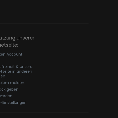
utzung unserer
netseite:
ten Account
refreiheit & unsere
etseite in anderen
hen
oblem melden
ack geben
werden
-Einstellungen