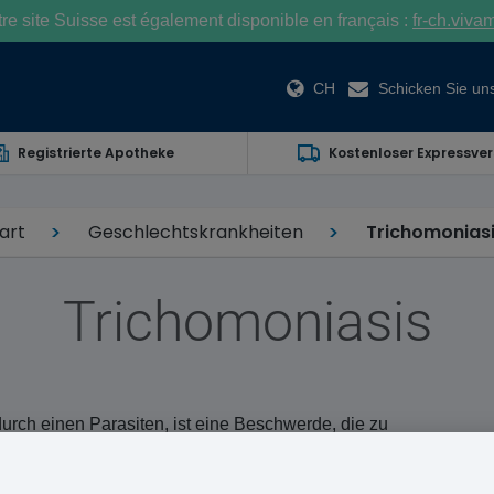
e site Suisse est également disponible en français :
fr-ch.viva
CH
Schicken Sie uns
Registrierte Apotheke
Kostenloser Expressve
art
Geschlechtskrankheiten
Trichomonias
Trichomoniasis
durch einen Parasiten, ist eine Beschwerde, die zu
 Schmerzen der Vagina) und bei Männern zu Schmerzen
ann.