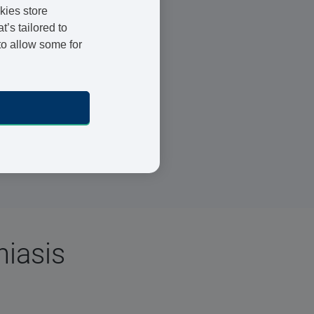
kies store
’s tailored to
to allow some for
Registrierte Ärzte und
Apotheker
24 h Lieferung
Sichere Bezahlung
iasis