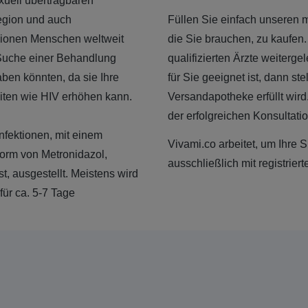
exuell übertragbaren
egion und auch
Füllen Sie einfach unseren
llionen Menschen weltweit
die Sie brauchen, zu kaufen
e Suche einer Behandlung
qualifizierten Ärzte weiterge
ben könnten, da sie Ihre
für Sie geeignet ist, dann st
eiten wie HIV erhöhen kann.
Versandapotheke erfüllt wird
der erfolgreichen Konsultatio
nfektionen, mit einem
Vivami.co arbeitet, um Ihre 
Form von Metronidazol,
ausschließlich mit registri
t, ausgestellt. Meistens wird
ür ca. 5-7 Tage