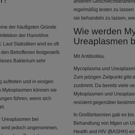
anderen Geschlechtskrankhei
regelmäßig testen zu lassen 
sie behandeln zu lassen, we
ne der häufigsten Gründe
Wie werden M
nfektion der Harnröhre
Ureaplasmen 
Laut Statistiken wird es oft
en Betroffenen festgestellt.
Mit Antibiotika.
dieses Bakterium sehr
Mycoplasma und Ureaplasma 
Zum jetzigen Zeitpunkt gibt 
auftreten und in einigen
zustimmt. Da bereits viele 
uch Mykoplasmen können sie
Mykoplasmen und Ureaplasme
ngen führen, wenn sich
resistent gegenüber bestimm
et.
In Großbritannien gab es bis 
r Ureaplasmen bei
Behandlung von Mgen un UU. 
Es wird jedoch angenommen,
Health and HIV (BASHH) ein