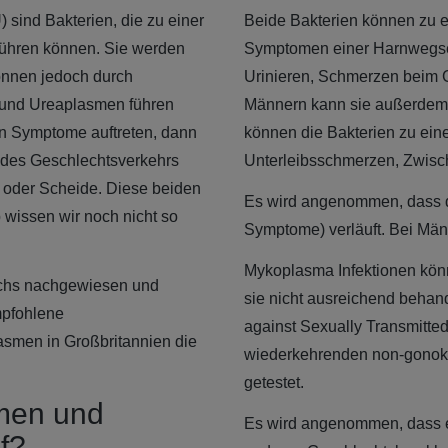
ind Bakterien, die zu einer
Beide Bakterien können zu 
führen können. Sie werden
Symptomen einer Harnwegse
önnen jedoch durch
Urinieren, Schmerzen beim G
 und Ureaplasmen führen
Männern kann sie außerdem 
n Symptome auftreten, dann
können die Bakterien zu ei
 des Geschlechtsverkehrs
Unterleibsschmerzen, Zwisc
 oder Scheide. Diese beiden
Es wird angenommen, dass di
 wissen wir noch nicht so
Symptome) verläuft. Bei Män
Mykoplasma Infektionen kön
ichs nachgewiesen und
sie nicht ausreichend behand
mpfohlene
against Sexually Transmitted
men in Großbritannien die
wiederkehrenden non-gonokk
getestet.
smen und
Es wird angenommen, dass ei
f?