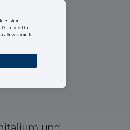
kies store
’s tailored to
to allow some for
Registrierte Ärzte und
Apotheker
24 h Lieferung
Sichere Bezahlung
italium und