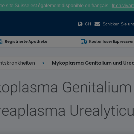
e site Suisse est également disponible en français :
fr-ch.viva
CH
Schicken Sie uns
Registrierte Apotheke
Kostenloser Expressve
htskrankheiten
Mykoplasma Genitalium und Ure
oplasma Genitalium
reaplasma Urealytic