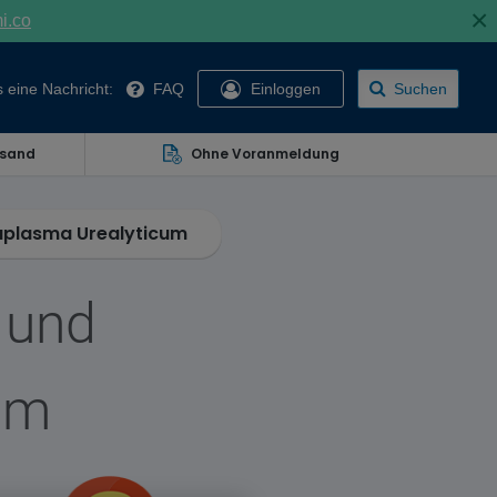
×
mi.co
 eine Nachricht:
FAQ
Einloggen
Suchen
rsand
Ohne Voranmeldung
aplasma Urealyticum
 und
um