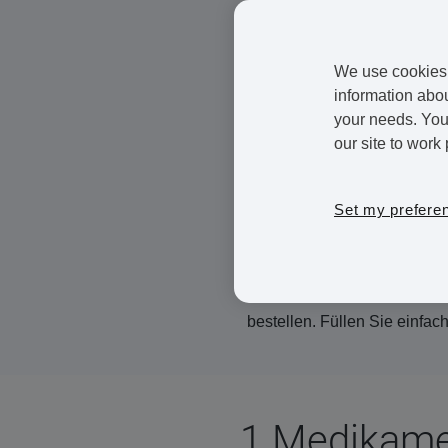
Mycoplasma genitalium (Ge
urealyticum (UU) sind Bakte
führen können. Sie werden ni
We use cookies 
jedoch durch Geschlechtsve
information abou
your needs. You 
Führen zu Harnröhrene
our site to work 
Verläuft in einigen F
Set my prefere
Behandlung mit Antibio
Wenn Sie positiv auf ein Ur
können Sie die Ureaplasma-
bestellen. Füllen Sie einf
1 Medikame