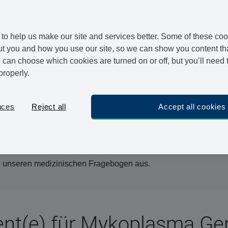
nitales Mycoplasma - Mgen) und Ureaplasma
rien, welche zu Infektionen der Geschlechtsorgane
cht als Geschlechtskrankheiten klassifiziert, können
to help us make our site and services better. Some of these coo
rkehr übertragen werden.
t you and how you use our site, so we can show you content that
can choose which cookies are turned on or off, but you’ll need 
ntzündung bei Männern und zu Zervizitis bei Frauen
properly.
ällen ohne Symptome
nces
Reject all
Accept all cookies
tika
eaplasma- und Mykoplasma Infektion getestet wurden,
 und Mykoplasmeninfektion Behandlung hier online
ach unseren medizinischen Fragebogen aus.
nt(e) für Mykoplasma Gen