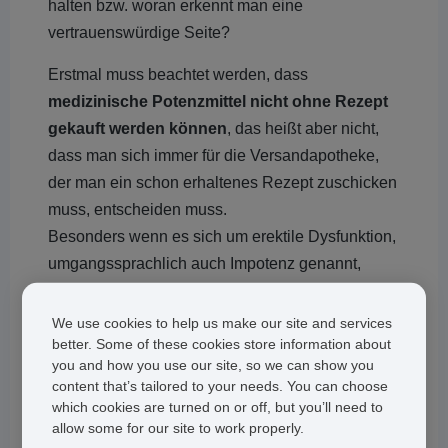
halten bzw. woran erkennt man eine
vertrauenswürdige Seite?
Erstmal muss beachtet werden, dass
medizinische Potenzmittel nicht ohne Rezept
gekauft werden können
, das heißt aber nicht,
dass man sich immer für die Versandapotheke,
der man ein schon erhaltenes Rezept zuschicken
muss, entscheiden muss.
Besonders wenn es sich um erektile Dysfunktion,
umgangssprachlich auch Impotenz genannt,
handelt, will man sich nicht immer zu seinem Arzt
begeben oder in der lokalen Apotheke das
We use cookies to help us make our site and services
better. Some of these cookies store information about
gewünschte Produkt abholen. In diesem Fall
you and how you use our site, so we can show you
bieten Ihnen Internetapotheken mit Rezeptservice
content that’s tailored to your needs. You can choose
eine sichere und einfache Möglichkeit, Ihr
which cookies are turned on or off, but you’ll need to
Potenzmittel online zu bestellen.
allow some for our site to work properly.