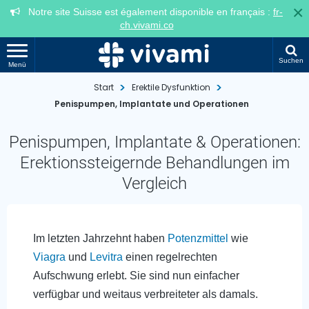
×
Notre site Suisse est également disponible en français :
fr-
ch.vivami.co
Suchen
Menü
Start
Erektile Dysfunktion
Penispumpen, Implantate und Operationen
Penispumpen, Implantate & Operationen:
Erektionssteigernde Behandlungen im
Vergleich
Im letzten Jahrzehnt haben
Potenzmittel
wie
Viagra
und
Levitra
einen regelrechten
Aufschwung erlebt. Sie sind nun einfacher
verfügbar und weitaus verbreiteter als damals.