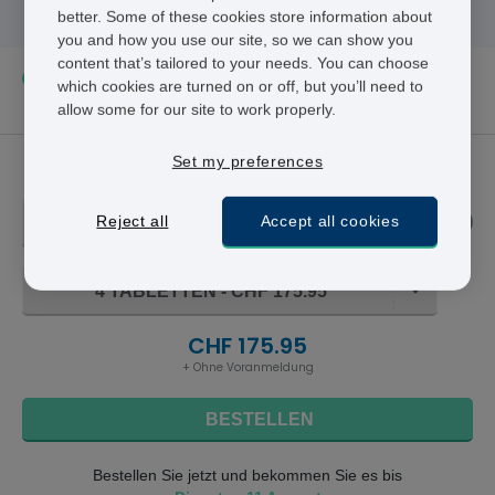
better. Some of these cookies store information about
you and how you use our site, so we can show you
content that’s tailored to your needs. You can choose
Im Durchschnitt bestellen unsere Kunden alle
2
which cookies are turned on or off, but you’ll need to
Monate
12 Tabletten.
allow some for our site to work properly.
Set my preferences
Cialis
Reject all
Accept all cookies
10 MG
4 TABLETTEN - CHF 175.95
CHF 175.95
+ Ohne Voranmeldung
BESTELLEN
Bestellen Sie jetzt und bekommen Sie es bis