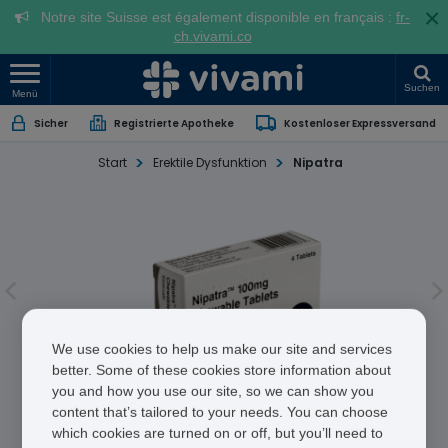
×
Notre site Suisse est également disponible en français :
fr-
ch.vivami.co
Suchen
Menü
Sicher
Registrierte Apotheke
Kostenloser Expressversand
Start
Erektile Dysfunktion
Nipatra
We use cookies to help us make our site and services
better. Some of these cookies store information about
you and how you use our site, so we can show you
Nipatra
content that’s tailored to your needs. You can choose
which cookies are turned on or off, but you’ll need to
Sildenafil