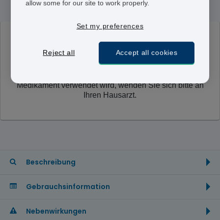
allow some for our site to work properly.
Set my preferences
WICHTIGER HINWEIS:
Dieses Medikament wird
Reject all
Accept all cookies
derzeit nicht von unserer Versandapotheke verkauft.
Diese Seite dient lediglich zur Information. Wenn Sie
Symptome der Krankheit erfahren, für die dieses
Medikament verwendet wird, wenden Sie sich bitte an
Ihren Hausarzt.
Beschreibung
Gebrauchsinformation
Nebenwirkungen