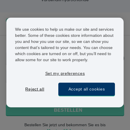
Im Durchschnitt bestellen unsere Kunden alle
2
Monate
12 Tabletten.
We use cookies to help us make our site and services
better. Some of these cookies store information about
you and how you use our site, so we can show you
Levitra
content that’s tailored to your needs. You can choose
which cookies are turned on or off, but you’ll need to
20 MG
allow some for our site to work properly.
Set my preferences
4 TABLETTEN - CHF 151.65
CHF 151.65
Reject all
Accept all cookies
+ Ohne Voranmeldung
BESTELLEN
Bestellen Sie jetzt und bekommen Sie es bis