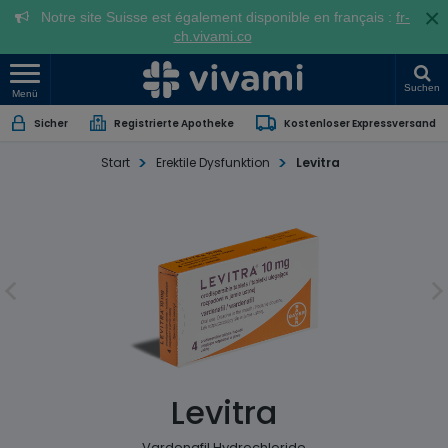
×
Notre site Suisse est également disponible en français :
fr-
ch.vivami.co
Suchen
Menü
Sicher
Registrierte Apotheke
Kostenloser Expressversand
Start
Erektile Dysfunktion
Levitra
Levitra
Vardenafil Hydrochloride