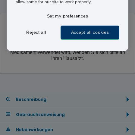
allow some for our site to work properly.
Set my preferences
WICHTIGER HINWEIS:
Dieses Medikament wird
Reject all
Accept all cookies
derzeit nicht von unserer Versandapotheke verkauft.
Diese Seite dient lediglich zur Information. Wenn Sie
Symptome der Krankheit erfahren, für die dieses
Medikament verwendet wird, wenden Sie sich bitte an
Ihren Hausarzt.
Beschreibung
Gebrauchsanweisung
Nebenwirkungen