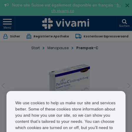
×
Notre site Suisse est également disponible en français :
fr-
ch.vivami.co
Suchen
Menü
Sicher
Registrierte Apotheke
Kostenloser Expressversand
Start
Menopause
Prempak-C
We use cookies to help us make our site and services
better. Some of these cookies store information about
you and how you use our site, so we can show you
Prempak-C
content that’s tailored to your needs. You can choose
which cookies are turned on or off, but you’ll need to
Conjugated Oestrogens/Norgestrel