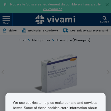
×
Notre site Suisse est également disponible en français :
fr-
ch.vivami.co
Suchen
Menü
Sicher
Registrierte Apotheke
Kostenloser Expressversand
Start
Menopause
Premique (Climopax)
Premique (Climopax)
We use cookies to help us make our site and services
better. Some of these cookies store information about
Conjugated Oestrogens/Medroxyprogesterone Acetate