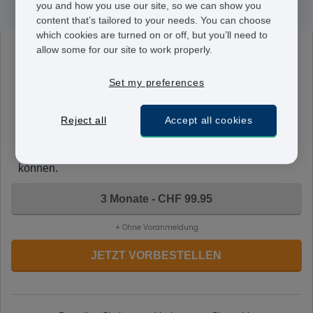
you and how you use our site, so we can show you
content that’s tailored to your needs. You can choose
which cookies are turned on or off, but you’ll need to
allow some for our site to work properly.
Premique
0,3/ 1,5 mg
Set my preferences
Premique gibt den Wirkstoff nach und nach ab. Sie
enthalten 0,3 mg konjugiertes Östrogen und 1,5 mg
Reject all
Accept all cookies
Medroxyprogesteron. Sie sind geeignet für Frauen, die
eine solch ein Medikament zum ersten Mal einnehmen
oder möglicherweise Nebenwirkungen erfahren
können.
3 Monate - CHF 99.95
+ Ohne Voranmeldung
JETZT VORBESTELLEN