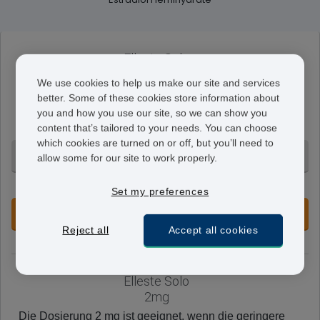
Elleste Solo
1mg
We use cookies to help us make our site and services
Eine Tablette enthält 1 mg Estradiol und ist für Frauen
better. Some of these cookies store information about
geeignet, die sich die Gebärmutter chirurgisch haben
you and how you use our site, so we can show you
entfernen lassen.
content that’s tailored to your needs. You can choose
which cookies are turned on or off, but you’ll need to
3 Monate - CHF 96.95
allow some for our site to work properly.
+ Ohne Voranmeldung
Set my preferences
JETZT VORBESTELLEN
Reject all
Accept all cookies
Elleste Solo
2mg
Die Dosierung 2 mg ist geeignet, wenn die geringere