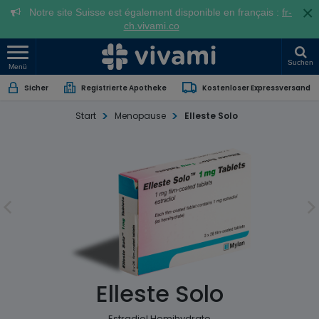
×
Notre site Suisse est également disponible en français :
fr-
ch.vivami.co
Suchen
Menü
Sicher
Registrierte Apotheke
Kostenloser Expressversand
Start
Menopause
Elleste Solo
Elleste Solo
Estradiol Hemihydrate