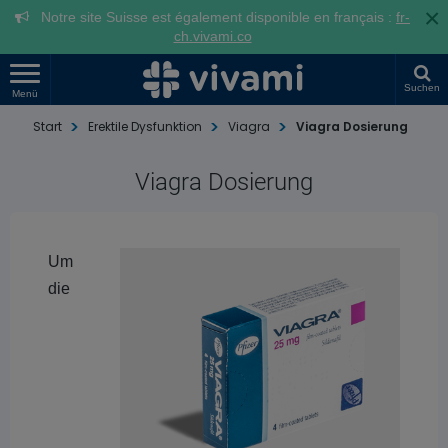
×
Notre site Suisse est également disponible en français :
fr-
ch.vivami.co
Suchen
Menü
Start
Erektile Dysfunktion
Viagra
Viagra Dosierung
Viagra Dosierung
Um
die