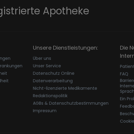
gistrierte Apotheke
Unsere Dienstleistungen:
Die N
Inter
ungen
Über uns
krankungen
Unser Service
Patien
eit
Datenschutz Online
FAQ
Barrie
heit
Datenverarbeitung
Intern
Nicht-lizenzierte Medikamente
Sprac
Redaktionspolitik
Ein Pr
AGBs & Datenschutzbestimmungen
Feedb
Impressum
Besch
Cookie