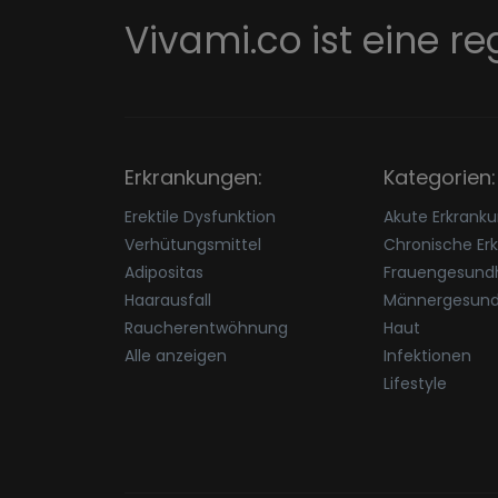
Vivami.co ist eine re
Erkrankungen:
Kategorien:
Erektile Dysfunktion
Akute Erkrank
Verhütungsmittel
Chronische Er
Adipositas
Frauengesundh
Haarausfall
Männergesund
Raucherentwöhnung
Haut
Alle anzeigen
Infektionen
Lifestyle