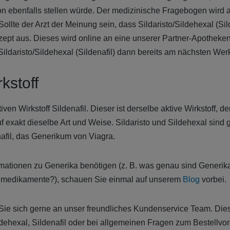
on ebenfalls stellen würde. Der medizinische Fragebogen wird
Sollte der Arzt der Meinung sein, dass Sildaristo/Sildehexal (Sil
 Rezept aus. Dieses wird online an eine unserer Partner-Apotheken
 Sildaristo/Sildehexal (Sildenafil) dann bereits am nächsten Wer
rkstoff
tiven Wirkstoff Sildenafil. Dieser ist derselbe aktive Wirkstoff, d
auf exakt dieselbe Art und Weise. Sildaristo und Sildehexal sind
fil, das Generikum von Viagra.
ormationen zu Generika benötigen (z. B. was genau sind Generik
nmedikamente?), schauen Sie einmal auf unserem
Blog
vorbei.
e sich gerne an unser freundliches Kundenservice Team. Diese
ldehexal, Sildenafil oder bei allgemeinen Fragen zum Bestellvo