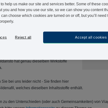
r Dysfunktion (auch bekannt als
to help us make our site and services better. Some of these coo
le hat jedoch auch seinen Preis.
t you and how you use our site, so we can show you content that
can choose which cookies are turned on or off, but you’ll need 
gere Alternative zu dem Markenmedikament
properly.
afil. Es enthält exakt dieselben Wirkstoffe
 von verschiedenen Firmen hergestellt und
nces
Reject all
Accept all cookies
unter einem anderen Namen verkauft.
25 mg
nafil Generikum, welches von der Firma
CHF 94.95
Sildaristo hat genau dieselben Wirkstoffe
a.
Sie bei uns leider nicht - Sie finden hier
denafil, welches dieselben Inhaltsstoffe enthält.
n zu den Unterschieden (oder auch Gemeinsamkeiten) von Viag