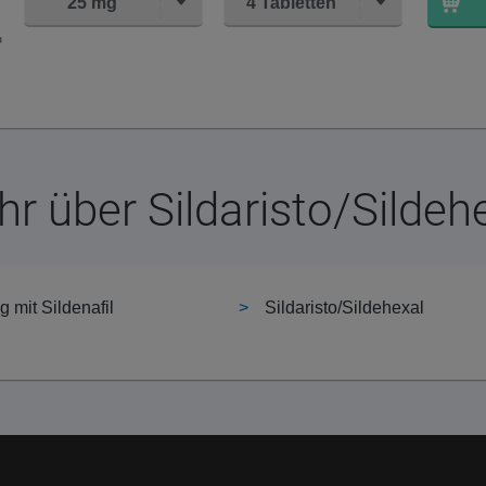
25 mg
4 Tabletten
r über Sildaristo/Sildeh
 mit Sildenafil
Sildaristo/Sildehexal