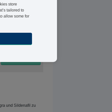
kies store
’s tailored to
to allow some for
4 Tabletten
BESTELLEN
ra und Sildenafil zu