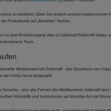
ch bitte unsere
Informationsseite
zu diesem Thema an.
l online zu bestellen, füllen Sie einfach unseren medizinische
 der Produktseite auf „Bestellen” klicken.
gen zu dem Bestellvorgang oder zu Sildaristo/Sildenafil haben,
Kundenservice Team.
aufen
s dasselbe Medikament wie Sildenafil - das Generikum von Viagr
n der Firma Hexal hergestellt.
gra Generika - also alle Formen des Medikaments Sildenafil (wie 
eselben Wirkstoffe und funktionieren auf dieselbe Art und Weise
en funktioniert bei uns leider nicht - wie bieten jedoch Sildenaf