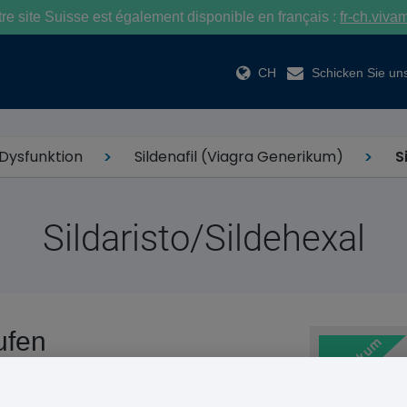
e site Suisse est également disponible en français :
fr-ch.viva
CH
Schicken Sie uns
 Dysfunktion
Sildenafil (Viagra Generikum)
S
Sildaristo/Sildehexal
ufen
s bekannteste Medikament zur