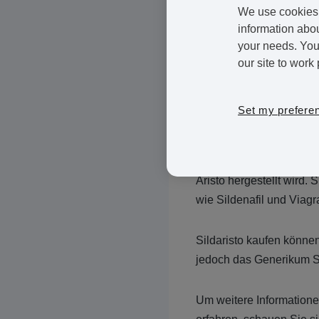
Behandlung von Erektile
We use cookies 
Impotenz). Die blaue Pil
information abou
your needs. You 
Eine etwas preisgünsti
our site to work 
ist das Generikum Silden
wie Viagra, wird jedoch
Set my prefere
in einigen Fällen auch 
Sildaristo ist ein Silde
Aristo hergestellt wird. 
wie Sildenafil und Viagr
Sildaristo kaufen können 
jedoch das Generikum Sil
Um weitere Informatione