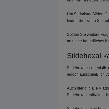
erfahren, schauen Sie si
Um Sildaristo/ Sildenafi
finden Sie, wenn Sie auf
Sollten Sie weitere Fra
an unser freundliches 
Sildehexal k
Sildehexal ist ebenfall
jedoch ausschließlich vo
Auch hier gilt: alle Via
Sildehexal) enthalten di
Sildehexal online bestell