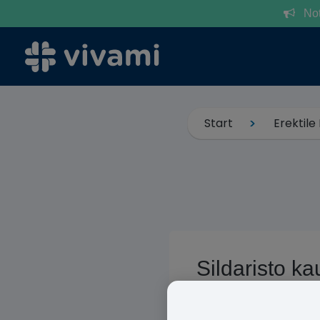
Notr
Start
Erektile
Sildaristo ka
Viagra
ist womöglich da