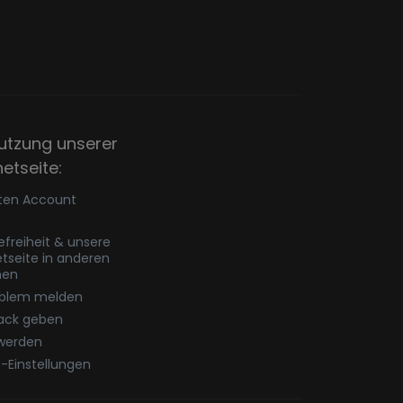
utzung unserer
netseite:
ten Account
refreiheit & unsere
etseite in anderen
hen
oblem melden
ack geben
werden
-Einstellungen