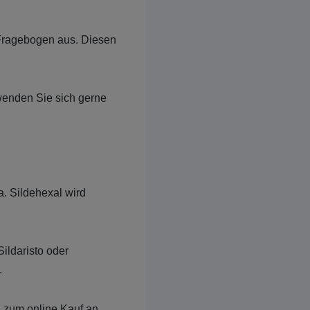
n Fragebogen aus. Diesen
 wenden Sie sich gerne
a. Sildehexal wird
Sildaristo oder
.
il zum online Kauf an.