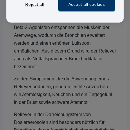
schnell wirkendes Asthmaspray, das zur Therapie
Reject all
Accept all cookies
von akuten Asthma-Symptomen dient. Die Beta-
2-Mimetika (Beta-2-Sympathomimetika) oder
Beta-2-Agonisten entspannen die Muskeln der
Atemwege, wodurch die Bronchien erweitert
werden und einen erhöhten Luftstrom
ermöglichen. Aus diesem Grund wird der Reliever
auch als Notfallspray oder Bronchodilatator
bezeichnet.
Zu den Symptomen, die die Anwendung eines
Reliever bedürfen, gehören leichte Anzeichen
wie Atemlosigkeit, Keuchen und ein Engegefühl
in der Brust sowie schwere Atemnot.
Reliever in der Darreichungsform von
Dosieraerosolen sind besonders nützlich für