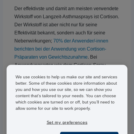
Der effektivste und damit am meisten verwendete
Wirkstoff von Langzeit-Asthmasprays ist Cortison.
Der Wirkstoff ist aber nicht nur für seine
Effektivität bekannt, sondern auch für seine
Nebenwirkungen;
70% der Anwender/-innen
berichten bei der Anwendung von Cortison-
Präparaten von Gewichtszunahme
. Bei
Anwendungsarten wie dem Cortison-Spray
(Kortisonspray) sind solche Nebenwirkungen
We use cookies to help us make our site and services
jedoch sehr gering; durch die Inhalation gelangt
better. Some of these cookies store information about
das Cortison direkt in die Lunge und weniger in
you and how you use our site, so we can show you
content that’s tailored to your needs. You can choose
den ganzen Körper.
which cookies are turned on or off, but you’ll need to
allow some for our site to work properly.
Reliever: Asthmaspray für akute
Asthma-Symptome
Set my preferences
Bei einem Reliever handelt es sich um ein