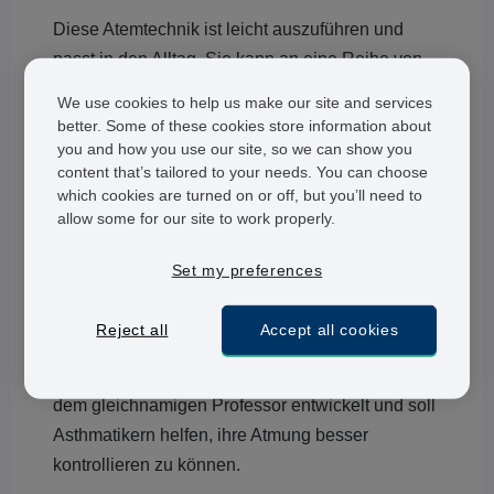
Diese Atemtechnik ist leicht auszuführen und
passt in den Alltag. Sie kann an eine Reihe von
Aktivitäten
, beispielsweise Sport, angepasst
We use cookies to help us make our site and services
werden.
better. Some of these cookies store information about
you and how you use our site, so we can show you
Dies muss jedoch noch weiter untersucht werden,
content that’s tailored to your needs. You can choose
um endgültige schlussfolgerungen zu ziehen. Ihr
which cookies are turned on or off, but you’ll need to
allow some for our site to work properly.
Arzt kann Ihnen vielleicht eine Gruppe
empfehlen, wo Sie diese Atemtechnik erlernen
Set my preferences
können.
Die Buteyko Methode
Reject all
Accept all cookies
Diese Methode wurde in den 1950er Jahren von
dem gleichnamigen Professor entwickelt und soll
Asthmatikern helfen, ihre Atmung besser
kontrollieren zu können.