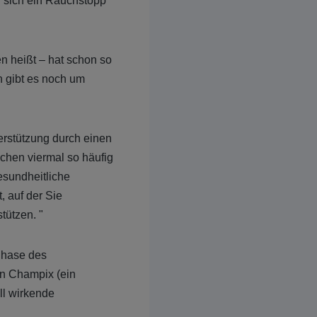
n sich ein Rauchstopp
n heißt – hat schon so
n gibt es noch um
erstützung durch einen
chen viermal so häufig
esundheitliche
, auf der Sie
tützen. "
 Phase des
en Champix (ein
ll wirkende