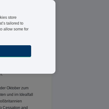
ucherschutz in Kraft.
 und Wales bereits vor
kies store
sind
. Auch in anderen
’s tailored to
it einem höheren Risiko
to allow some for
h Angaben des
odukten
. Obwohl die
s vielen Menschen
nterstützung beim
n.
 der Oktober zum
ten und im Idealfall
roßbritannien
ng Cessation and