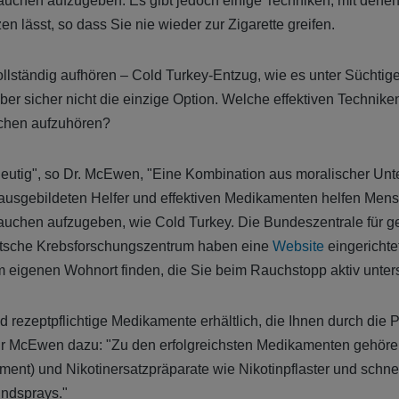
 Rauchen aufzugeben. Es gibt jedoch einige Techniken, mit dene
zen lässt, so dass Sie nie wieder zur Zigarette greifen.
llständig aufhören – Cold Turkey-Entzug, wie es unter Süchtige
er sicher nicht die einzige Option. Welche effektiven Technike
uchen aufzuhören?
deutig", so Dr. McEwen, "Eine Kombination aus moralischer Unt
usgebildeten Helfer und effektiven Medikamenten helfen Mens
Rauchen aufzugeben, wie Cold Turkey. Die Bundeszentrale für g
tsche Krebsforschungszentrum haben eine
Website
eingerichtet
m eigenen Wohnort finden, die Sie beim Rauchstopp aktiv unters
d rezeptpflichtige Medikamente erhältlich, die Ihnen durch die
 Dr McEwen dazu: "Zu den erfolgreichsten Medikamenten gehör
ment) und Nikotinersatzpräparate wie Nikotinpflaster und schne
ndsprays."