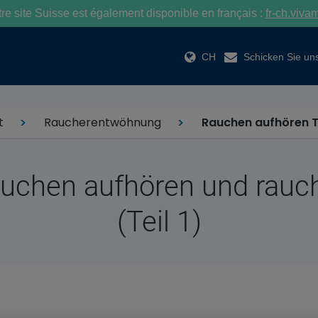
e site Suisse est également disponible en français :
fr-ch.viva
CH
Schicken Sie uns
t
Raucherentwöhnung
Rauchen aufhören Te
uchen aufhören und rauchf
(Teil 1)