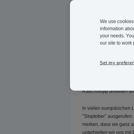
Seit einigen Jahren tre
Während sich in die Ges
We use cookies 
einem Jahr ein Gesetz e
information abou
Ländern wird ein solche
your needs. You 
für Asthma, Lungenkreb
our site to work 
Zwar ist die Zahl der R
Set my prefere
Deutschen Krebsforsch
gesundheitlichen Gefahr
schwer, von ihrer Sucht
Rauchstopp anbieten un
In vielen europäischen 
"Stoptober" ausgerufen: 
merken, dass sie ganz a
unterhielten wir uns mi