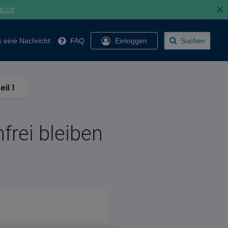
×
mi.co
 eine Nachricht:
FAQ
Einloggen
Suchen
il 1
rei bleiben