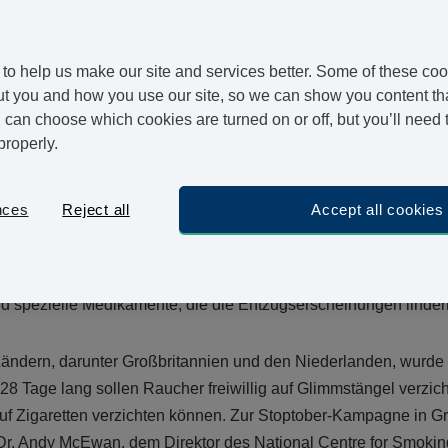
ten in ganz Europa immer wieder verschärfte Gesetze zum Nichtra
etzgeber in Deutschland hier noch schwer tun, führten England
to help us make our site and services better. Some of these coo
in, das
das Rauchen im Auto verbietet, wenn Kinder anwesend 
t you and how you use our site, so we can show you content that
s Gesetz diskutiert, denn das Passivrauchen wird bei Kindern m
can choose which cookies are turned on or off, but you’ll need 
s und Meningitis (Hirnhautentzündung)
in Verbindung gebracht
.
properly.
aucher in Deutschland rückläufig, doch noch immer greifen nac
nces
Reject all
Accept all cookies
ungszentrums
etwa 10% der Deutschen regelmäßig zu Tabakpr
en, die vom Rauchen ausgehen, durchaus bekannt sind, fällt e
 loszukommen. Immerhin gibt es heute zahlreiche Stellen, die U
d spezielle Medikamente, die die Entzugserscheinungen linder
Ländern, darunter Großbritannien und den Niederlanden, wurde
28 Tage lang sollen Raucher freiwillig auf Glimmstängel verzich
uf Zigaretten verzichten können. Zur Stoptober-Kampagne in G
t Dr. Andy McEwan, dem Direktor des National Centre for Smoki