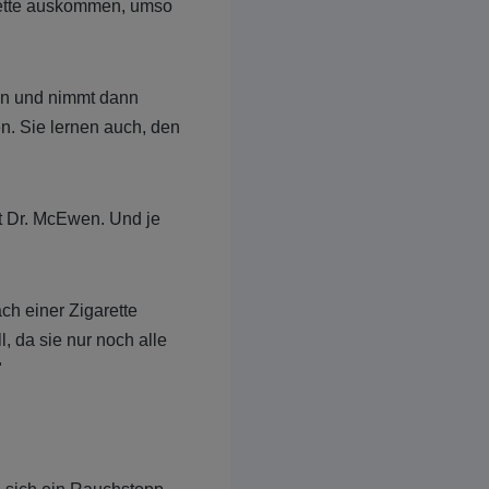
rette auskommen, umso
en und nimmt dann
n. Sie lernen auch, den
t Dr. McEwen. Und je
h einer Zigarette
, da sie nur noch alle
"