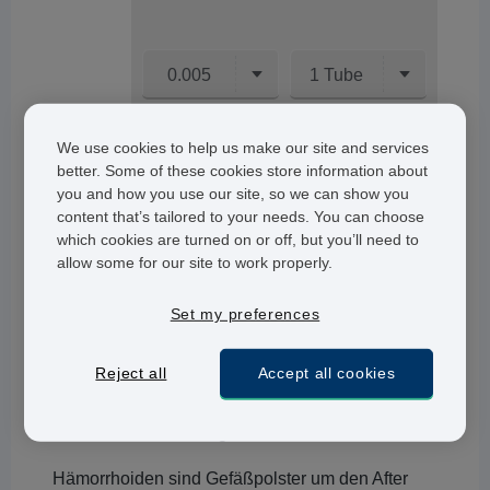
0.005
1 Tube
CHF 91.95
NICHT AUF LAGER
We use cookies to help us make our site and services
better. Some of these cookies store information about
you and how you use our site, so we can show you
content that’s tailored to your needs. You can choose
which cookies are turned on or off, but you’ll need to
allow some for our site to work properly.
Was ist Scheriproct Salbe und wofür
wird sie angewendet?
Set my preferences
Scheriproct Salbe
ist eine Salbe zur
Behandlung
von Hämorrhoiden
. Sie reduziert Entzündungen
Reject all
Accept all cookies
und lindert Beschwerden, die durch
Hämorrhoiden hervorgerufen werden.
Hämorrhoiden sind Gefäßpolster um den After