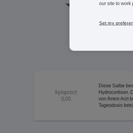
our site to work 
Set my prefere
Diese Salbe bes
Xyloproct
Hydrocortison. 
0,05
von Ihrem Arzt 
Tagesdosis beträ