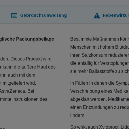
Gebrauchsanweisung
Nebenwirku
englische Packungsbeilage
Bestimmte Maßnahmen könne
Menschen mit hohem Blutdruc
ihren Salzkonsum reduzieren
iden. Dieses Produkt wird
die anfällig für Verstopfung
er kann die äußere Haut des
sie mehr Ballaststoffe zu si
kann auch mit dem
 mitgeliefert wird,
In Fällen in denen die Sym
 AstraZeneca. Bei
Verschreibung eines Medikame
immte Instruktionen des
abgeklärt werden. Medikame
einen Entzündungen zu red
lindern.
So wirkt auch Xyloproct. Lid