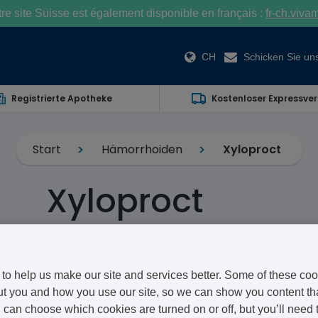
e site Suisse est également disponible en français :
fr-ch.viva
CH
Schicken Sie uns
Registrierte Apotheke
Kostenloser Expressve
Start
Hämorrhoiden
Xyloproct
Xyloproct
Lidocaine/Acetate/Zinc Oxide/Hydrocortis
Xyloproct ist eine Salbe zur Linderung von Hämorrhoide
to help us make our site and services better. Some of these coo
Reizungen und Entzündungen lindern.
t you and how you use our site, so we can show you content that
can choose which cookies are turned on or off, but you’ll need 