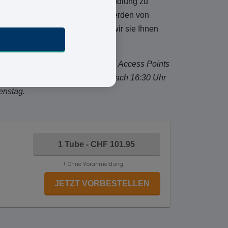
 einfach an Ihre Hämorridenbehandlung zu
ebogen aus und Ihre Antworten werden von
llung genehmigt wurde, stellen wir sie Ihnen
rden muss
und daher nicht an UPS Access Points
n Sie es an einem Donnerstag nach 16:30 Uhr
enstag.
1 Tube - CHF 101.95
+ Ohne Voranmeldung
JETZT VORBESTELLEN