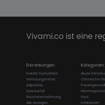
Vivami.co ist eine re
Erkrankungen:
Kategorien:
Erektile Dysfunktion
Akute Erkrank
Verhütungsmittel
Chronische Er
Adipositas
Frauengesundh
Haarausfall
Männergesund
Raucherentwöhnung
Haut
Alle anzeigen
Infektionen