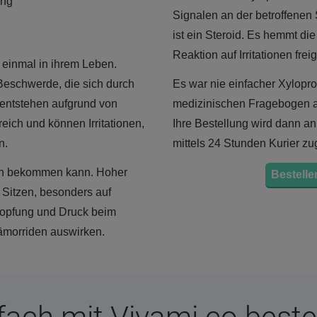
ung
Signalen an der betroffenen S
ist ein Steroid. Es hemmt di
Reaktion auf Irritationen fr
einmal in ihrem Leben.
Beschwerde, die sich durch
Es war nie einfacher Xylopr
 entstehen aufgrund von
medizinischen Fragebogen aus
ich und können Irritationen,
Ihre Bestellung wird dann 
n.
mittels 24 Stunden Kurier zu
en bekommen kann. Hoher
Bestellen
 Sitzen, besonders auf
stopfung und Druck beim
ämorriden auswirken.