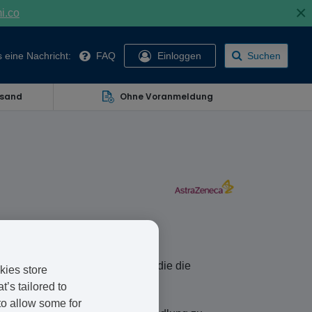
×
mi.co
 eine Nachricht:
FAQ
Einloggen
Suchen
rsand
Ohne Voranmeldung
one Acetate
n. Sie enthält zwei Wirkstoffe, die die
kies store
’s tailored to
to allow some for