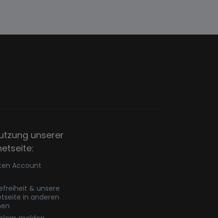
utzung unserer
netseite:
ten Account
refreiheit & unsere
etseite in anderen
hen