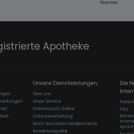
Nummer.
gistrierte Apotheke
Unsere Dienstleistungen:
Die N
Inter
ungen
Über uns
krankungen
Unser Service
Patien
eit
Datenschutz Online
FAQ
Barrie
heit
Datenverarbeitung
Intern
Nicht-lizenzierte Medikamente
Sprac
Redaktionspolitik