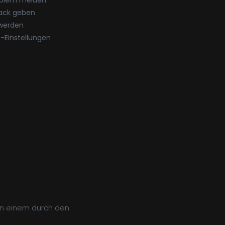
oblem melden
ack geben
werden
-Einstellungen
on einem durch den