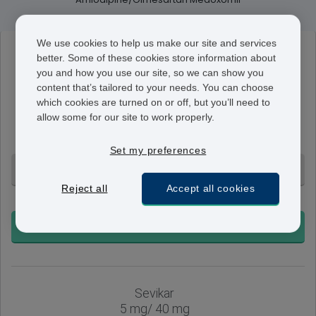
We use cookies to help us make our site and services
Sevikar
better. Some of these cookies store information about
5 mg/ 20 mg
you and how you use our site, so we can show you
content that’s tailored to your needs. You can choose
In dieser Tablette sind 20 mg Olmetarsan und 5 mg
which cookies are turned on or off, but you’ll need to
Amlodipin enthalten. Die Tablette wird einmal täglich
allow some for our site to work properly.
eingenommen und kann als Einstiegsbehandlung
verwendet werden.
Set my preferences
28 Tabletten - CHF 123.95
Reject all
Accept all cookies
+ Ohne Voranmeldung
BESTELLEN
Sevikar
5 mg/ 40 mg