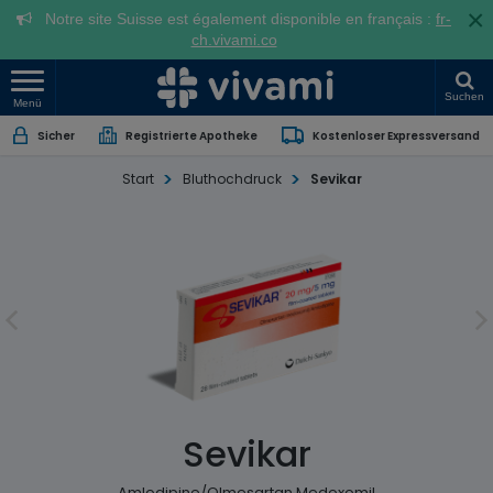
×
Notre site Suisse est également disponible en français :
fr-
ch.vivami.co
Suchen
Menü
Sicher
Registrierte Apotheke
Kostenloser Expressversand
Start
Bluthochdruck
Sevikar
Sevikar
Amlodipine/Olmesartan Medoxomil