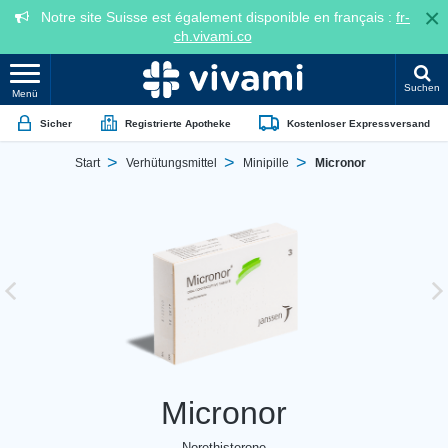
×
Notre site Suisse est également disponible en français :
fr-
ch.vivami.co
Suchen
Menü
Sicher
Registrierte Apotheke
Kostenloser Expressversand
Start
Verhütungsmittel
Minipille
Micronor
Micronor
Norethisterone