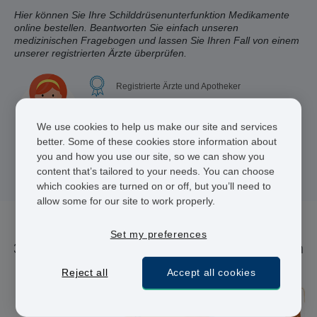
Hier können Sie Ihre Schilddrüsenunterfunktion Medikamente
online bestellen. Beantworten Sie einfach unseren
medizinischen Fragebogen und lassen Sie Ihren Fall von einem
unserer registrierten Ärzte überprüfen.
Registrierte Ärzte und Apotheker
24 h Lieferung
We use cookies to help us make our site and services
Sichere Bezahlung
better. Some of these cookies store information about
you and how you use our site, so we can show you
content that’s tailored to your needs. You can choose
which cookies are turned on or off, but you’ll need to
allow some for our site to work properly.
Set my preferences
3 Medikament(e) für Schilddrüsenunterfunktion
Reject all
Accept all cookies