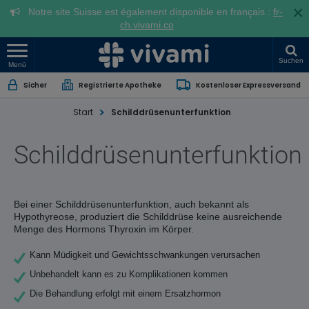
×
Notre site Suisse est également disponible en français :
fr-
ch.vivami.co
Suchen
Menü
Sicher
Registrierte Apotheke
Kostenloser Expressversand
Start
Schilddrüsenunterfunktion
Schilddrüsenunterfunktion
Bei einer Schilddrüsenunterfunktion, auch bekannt als
Hypothyreose, produziert die Schilddrüse keine ausreichende
Menge des Hormons Thyroxin im Körper.
Kann Müdigkeit und Gewichtsschwankungen verursachen
Unbehandelt kann es zu Komplikationen kommen
Die Behandlung erfolgt mit einem Ersatzhormon