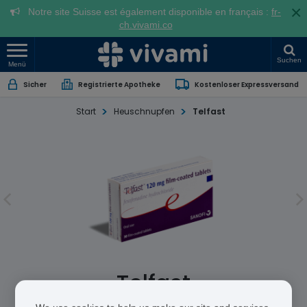
×
Notre site Suisse est également disponible en français :
fr-
ch.vivami.co
Suchen
Menü
Sicher
Registrierte Apotheke
Kostenloser Expressversand
Start
Heuschnupfen
Telfast
Telfast
Fexofenadine Hydrochloride