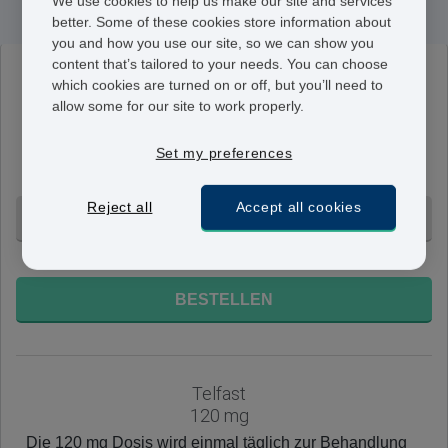
We use cookies to help us make our site and services
better. Some of these cookies store information about
you and how you use our site, so we can show you
content that’s tailored to your needs. You can choose
Telfast
which cookies are turned on or off, but you’ll need to
180 mg
allow some for our site to work properly.
Diese 180 mg Dosierung wird einmal pro Tag
eingenommen, um chronische idiopathische Urtikaria
Set my preferences
bei Erwachsenen zu behandeln.
Reject all
Accept all cookies
30 Tabletten - CHF 102.95
+ Ohne Voranmeldung
BESTELLEN
Telfast
120 mg
Die 120 mg Dosis wird einmal täglich zur Behandlung