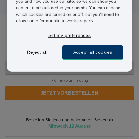
you and how you use our site, so we can show you
content that’s tailored to your needs. You can choose
which cookies are turned on or off, but you’ll need to
allow some for our site to work properly.
NeoClarityn
5 mg
Set my preferences
Eine Tablette enthält 5 mg Desloratadin. Für den von
Ihrem Arzt angegebenen Zeitraum wird eine Tablette am
Reject all
Accept all cookies
Tag eingenommen.
30 Tabletten - CHF 101.95
+ Ohne Voranmeldung
JETZT VORBESTELLEN
Bestellen Sie jetzt und bekommen Sie es bis
Mittwoch 12 August