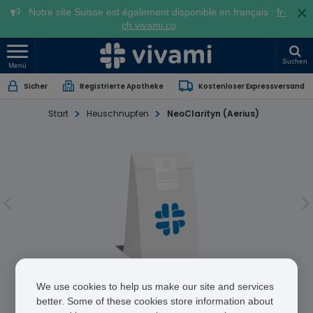
×
Notre site Suisse est également disponible en français :
fr-
ch.vivami.co
Suchen
Menü
Sicher
Registrierte Apotheke
Kostenloser Expressversand
Start
Heuschnupfen
NeoClarityn (Aerius)
NeoClarityn (Aerius)
We use cookies to help us make our site and services
better. Some of these cookies store information about
Desloratadine