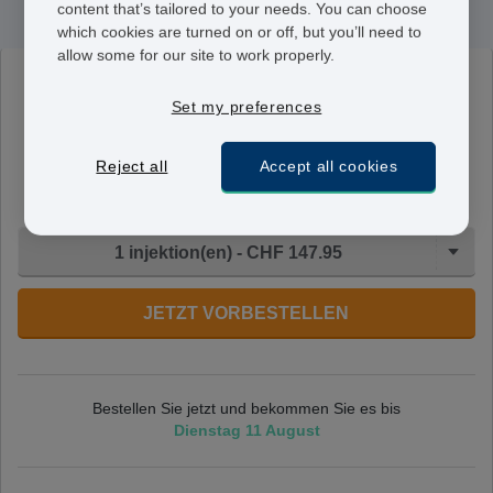
content that’s tailored to your needs. You can choose
which cookies are turned on or off, but you’ll need to
allow some for our site to work properly.
Jext
Set my preferences
300mcg
Dieser Stift enthält 300 mcg des Adrenalins Epinephrin
Reject all
Accept all cookies
und sollte bei einer anaphylaktischen Episode sofort
verwendet werden.
1 injektion(en) - CHF 147.95
JETZT VORBESTELLEN
Bestellen Sie jetzt und bekommen Sie es bis
Dienstag 11 August