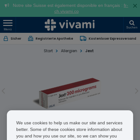
×
Notre site Suisse est également disponible en français :
fr-
ch.vivami.co
Suchen
Menü
Sicher
Registrierte Apotheke
Kostenloser Expressversand
Start
Allergien
Jext
We use cookies to help us make our site and services
Jext
better. Some of these cookies store information about
you and how you use our site, so we can show you
Adrenaline (tartrate)