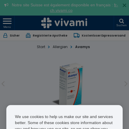
×
Notre site Suisse est également disponible en français :
fr-
ch.vivami.co
Suchen
Menü
Sicher
Registrierte Apotheke
Kostenloser Expressversand
Start
Allergien
Avamys
Avamys
We use cookies to help us make our site and services
better. Some of these cookies store information about
Fluticasone Furoate
you and how you use our site, so we can show you