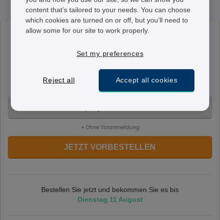
content that’s tailored to your needs. You can choose
which cookies are turned on or off, but you’ll need to
allow some for our site to work properly.
Avamys
27,5 µg
Set my preferences
Eine Sprühdosis enthält 27,5 Mikrogramm Fluticason.
Diese wird zweimal täglich in jedes Nasenloch, für
Reject all
Accept all cookies
einen von Ihrem Arzt bestimmten Zeitraum, gesprüht.
1 Spray - CHF 99.95
+ Ohne Voranmeldung
JETZT VORBESTELLEN
Bestellen Sie jetzt und bekommen Sie es bis
Dienstag 11 August