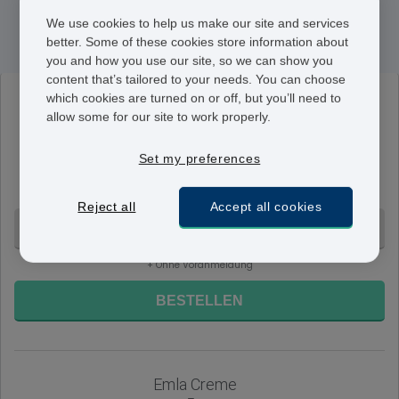
Emla
We use cookies to help us make our site and services
Lidocaine/Prilocaine
better. Some of these cookies store information about
you and how you use our site, so we can show you
content that’s tailored to your needs. You can choose
which cookies are turned on or off, but you’ll need to
Emla Creme
allow some for our site to work properly.
30 g
EMLA Creme ist in 5 g Tuben erhältlich und wird zur
Set my preferences
Verhinderung des vorzeitigen Samenergusses
angewendet. Verwenden Sie es wie verschrieben.
Reject all
Accept all cookies
1 Tube - CHF 129.15
+ Ohne Voranmeldung
BESTELLEN
Emla Creme