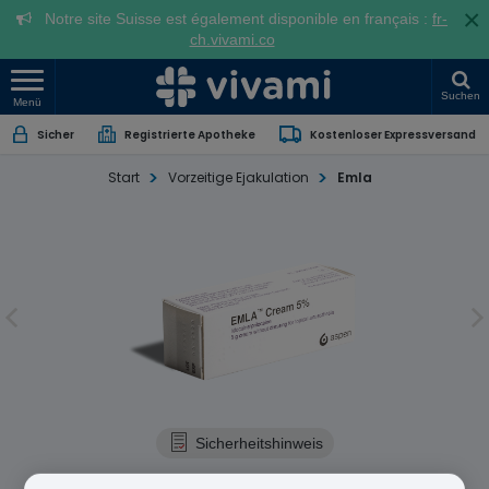
×
Notre site Suisse est également disponible en français :
fr-
ch.vivami.co
Suchen
Menü
Sicher
Registrierte Apotheke
Kostenloser Expressversand
Start
Vorzeitige Ejakulation
Emla
Sicherheitshinweis