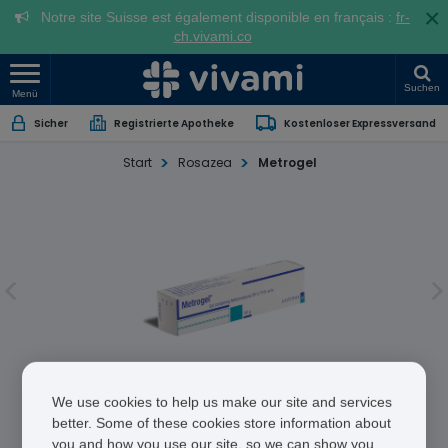
×
Notre site Suisse est également disponible en français :
fr-
ch.vivami.co
Suchen
Menü
Sicher
Registrierte Apotheke
Kostenloser Expressversand
Start
Rosazea
Metrogel
Metrogel
We use cookies to help us make our site and services
better. Some of these cookies store information about
you and how you use our site, so we can show you
Metronidazole