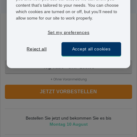
content that’s tailored to your needs. You can choose
which cookies are turned on or off, but you’ll need to
allow some for our site to work properly.
Metrogel
0.75%
Set my preferences
Dieses Gel enthält 0,75 % Metronidazol. Eine dünne
Schicht des Gels wird auf den betroffenen Bereich wie
Reject all
Accept all cookies
angewiesen aufgetragen
40g Tube - CHF 168.95
+ Ohne Voranmeldung
JETZT VORBESTELLEN
Bestellen Sie jetzt und bekommen Sie es bis
Montag 10 August