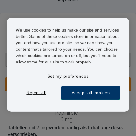
Ropinirole
We use cookies to help us make our site and services
5 mg
better. Some of these cookies store information about
Tabletten mit 5 mg werden häufig als Erhaltungsdosis
you and how you use our site, so we can show you
verschrieben.
content that’s tailored to your needs. You can choose
which cookies are turned on or off, but you’ll need to
84 Tabletten - CHF 128.95
allow some for our site to work properly.
+ Ohne Voranmeldung
Set my preferences
JETZT VORBESTELLEN
Reject all
Accept all cookies
Ropinirole
2 mg
Tabletten mit 2 mg werden häufig als Erhaltungsdosis
verschrieben.