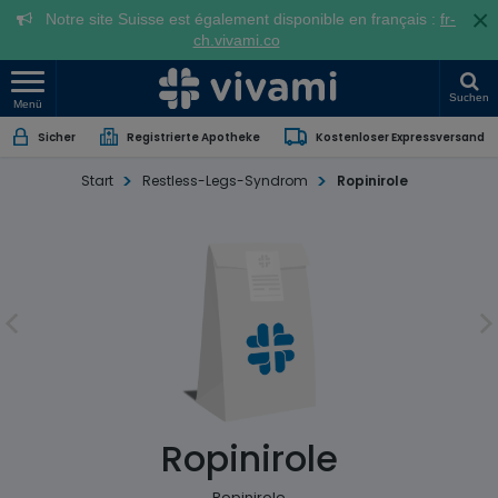
×
Notre site Suisse est également disponible en français :
fr-
ch.vivami.co
Suchen
Menü
Sicher
Registrierte Apotheke
Kostenloser Expressversand
Start
Restless-Legs-Syndrom
Ropinirole
Ropinirole
Ropinirole