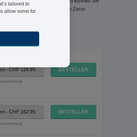
zt auszumachen. Hier bei Vivami.co können Sie
’s tailored to
 durch den Arzt erhalten Sie Ihre Zocor
to allow some for
enstag 11 August
ten - CHF 126.95
BESTELLEN
Voranmeldung
ten - CHF 162.95
BESTELLEN
Voranmeldung