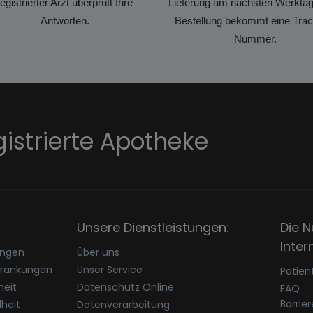
registrierter Arzt überprüft Ihre
Lieferung am nächsten Werktag
Antworten.
Bestellung bekommt eine Trac
Nummer.
gistrierte Apotheke
Unsere Dienstleistungen:
Die N
Inter
ungen
Über uns
krankungen
Unser Service
Patien
eit
Datenschutz Online
FAQ
Barrie
heit
Datenverarbeitung