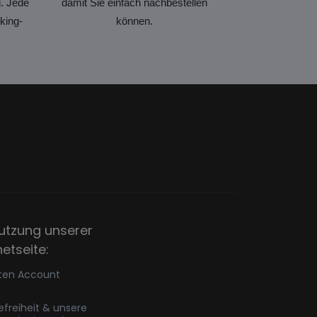
. Jede
damit Sie einfach nachbestellen
king-
können.
utzung unserer
netseite:
ten Account
refreiheit & unsere