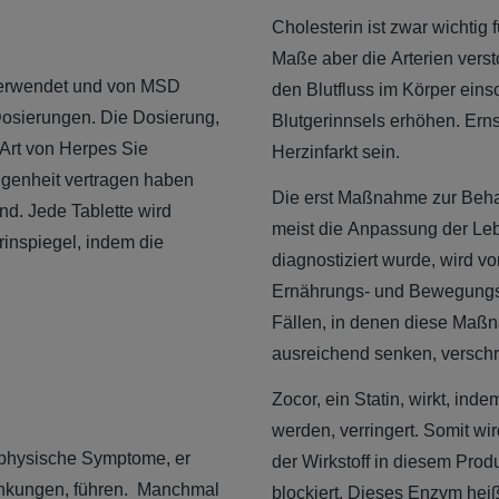
Cholesterin ist zwar wichtig
Maße aber die Arterien vers
verwendet und von MSD
den Blutfluss im Körper ein
Dosierungen. Die Dosierung,
Blutgerinnsels erhöhen. Ern
 Art von Herpes Sie
Herzinfarkt sein.
ngenheit vertragen haben
Die erst Maßnahme zur Beha
nd. Jede Tablette wird
meist die Anpassung der Le
inspiegel, indem die
diagnostiziert wurde, wird v
Ernährungs- und Bewegungs
Fällen, in denen diese Maßn
ausreichend senken, versch
Zocor, ein Statin, wirkt, ind
werden, verringert. Somit wi
 physische Symptome, er
der Wirkstoff in diesem Prod
nkungen, führen. Manchmal
blockiert. Dieses Enzym hei