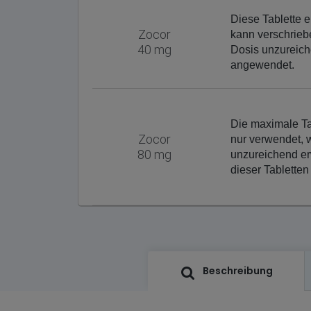
Diese Tablette e
Zocor
kann verschrieb
40 mg
Dosis unzureiche
angewendet.
Die maximale Ta
Zocor
nur verwendet, 
80 mg
unzureichend e
dieser Tabletten 
Beschreibung