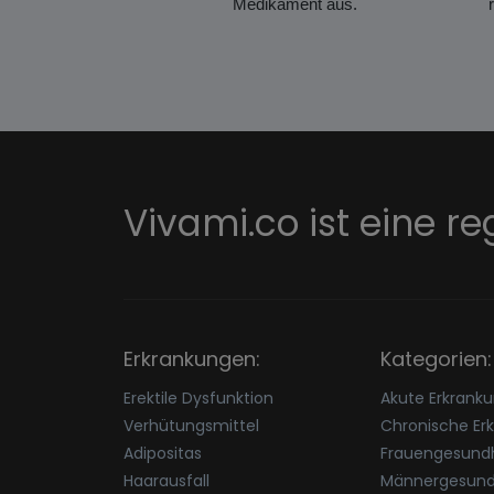
Medikament aus.
Vivami.co ist eine re
Erkrankungen:
Kategorien:
Erektile Dysfunktion
Akute Erkrank
Verhütungsmittel
Chronische Er
Adipositas
Frauengesundh
Haarausfall
Männergesund