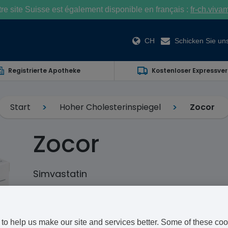
e site Suisse est également disponible en français :
fr-ch.viva
CH
Schicken Sie uns
Registrierte Apotheke
Kostenloser Expressve
Start
Hoher Cholesterinspiegel
Zocor
Zocor
Simvastatin
Zocor ist eine Art Statin. Es wird verwendet, um den 
Herzkrankheiten zu verhindern.
to help us make our site and services better. Some of these coo