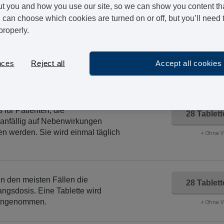
Es ist nicht immer einfach sich einen Termin beim Ar
t you and how you use our site, so we can show you content that
Zocor ganz einfach online bestellen. Bei Genehmigung
can choose which cookies are turned on or off, but you’ll need 
Bestellung bereits am nächsten Werktag zugeschickt.
properly.
Di
Bestellen Sie jetzt und bekommen Sie es bis
nces
Reject all
Accept all cookies
hält 10 mg Simvastatin. Sie kann
 für Patienten, die
28 Tablet
anfällig auf Nebenwirkungen
en werden. Sie wird einmal täglich
+ Ohne 
in den meisten Fällen die
28 Tablet
ngsdosis. Eine Tablette wird
 eingenommen.
+ Ohne 