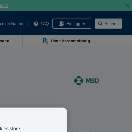
×
mi.co
 eine Nachricht:
FAQ
Einloggen
Suchen
rsand
Ohne Voranmeldung
Cholesterinspiegel zu senken und
kies store