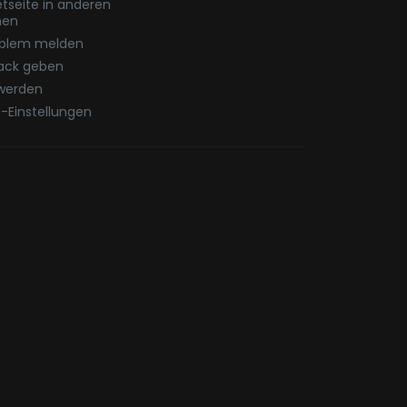
etseite in anderen
hen
oblem melden
ack geben
werden
-Einstellungen