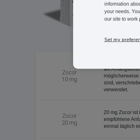
information abou
your needs. You 
our site to work 
Set my prefere
Diese Dosis ent
als Anfangsdosis
Zocor
möglicherweise 
10 mg
sind, verschrieb
verwendet.
20 mg Zocor ist 
Zocor
empfohlene Anfa
20 mg
einmal täglich