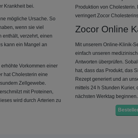
r Krankheit bei.
Produktion von Cholesterin.
verringert Zocor Cholesterin
ine mögliche Ursache. So
Zocor Online 
haben, wenn sie viel
 enthält, verzehrt, einen
us kann ein Mangel an
Mit unserem Online-Klinik-Se
einfach unseren medizinisch
Antworten überprüfen. Sobald 
as erhöhte Vorkommen einer
hat, dass das Produkt, das Si
r hat Cholesterin eine
Rezept generiert und an uns
gesundem Zellgewebe.
mittels 24 h Stunden Kurier
erschmilzt mit Proteinen,
nächsten Werktag beginnen.
ieses wird durch Arterien zu
Bestellen