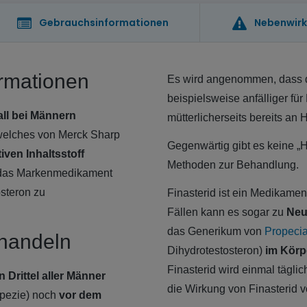
Gebrauchsinformationen
Nebenwir
ormationen
Es wird angenommen, dass 
beispielsweise anfälliger fü
ll bei Männern
mütterlicherseits bereits an 
welches von Merck Sharp
Gegenwärtig gibt es keine „H
tiven Inhaltsstoff
Methoden zur Behandlung.
e das Markenmedikament
steron zu
Finasterid ist ein Medikame
Fällen kann es sogar zu
Neu
das Generikum von
Propeci
ehandeln
Dihydrotestosteron)
im Körp
Finasterid wird einmal tägli
 Drittel aller Männer
die Wirkung von Finasterid vol
pezie) noch
vor dem