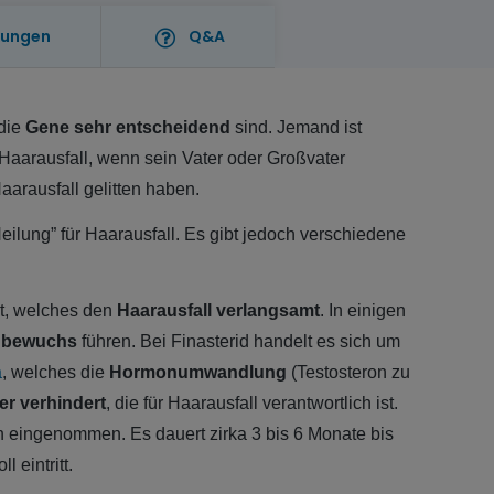
kungen
Q&A
die
Gene sehr entscheidend
sind. Jemand ist
r Haarausfall, wenn sein Vater oder Großvater
Haarausfall gelitten haben.
eilung” für Haarausfall. Es gibt jedoch verschiedene
nt, welches den
Haarausfall verlangsamt
. In einigen
bewuchs
führen. Bei Finasterid handelt es sich um
a
, welches die
Hormonumwandlung
(Testosteron zu
er verhindert
, die für Haarausfall verantwortlich ist.
ch eingenommen. Es dauert zirka 3 bis 6 Monate bis
l eintritt.