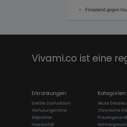
Finasterid gegen Ha
Vivami.co ist eine re
Erkrankungen:
Kategorien:
Erektile Dysfunktion
Akute Erkrank
Verhütungsmittel
Chronische Er
Adipositas
Frauengesundh
Haarausfall
Männergesund