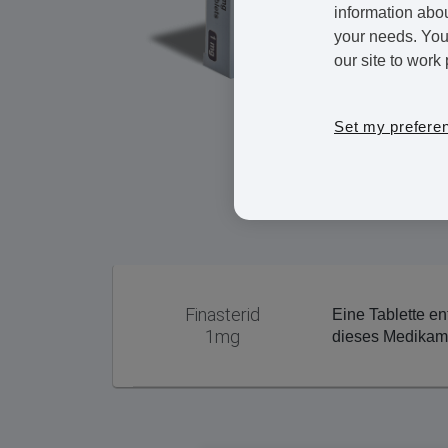
information abou
your needs. You 
our site to work 
Set my prefere
Finasterid
Eine Tablette e
1mg
dieses Medikame