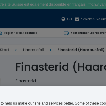
e site Suisse est également disponible en français :
fr-ch.viva
CH
Schicken Sie uns
Registrierte Apotheke
Kostenloser Expressve
Start
Haarausfall
Finasterid (Haarausfall)
Finasterid (Haar
Finasterid
Finasterid 1 mg ist ein Medikament zur Behandlung vo
Generikum von dem Medikament
Propecia
(hergestel
Wirkstoff.
to help us make our site and services better. Some of these coo