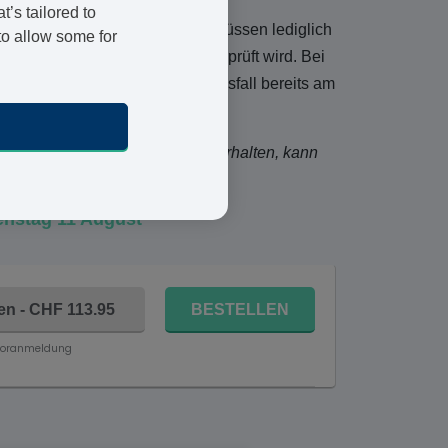
’s tailored to
n – und das ganz einfach. Sie müssen lediglich
to allow some for
n von einem unserer Ärzte überprüft wird. Bei
erid zur Behandlung von Haarausfall bereits am
kum. Die Verpackung, die Sie erhalten, kann
enstag 11 August
ten - CHF 113.95
BESTELLEN
Voranmeldung