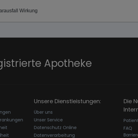
arausfall Wirkung
gistrierte Apotheke
Unsere Dienstleistungen:
Die N
Inter
ungen
Über uns
krankungen
Unser Service
Patien
eit
Datenschutz Online
FAQ
Barrie
heit
Datenverarbeitung