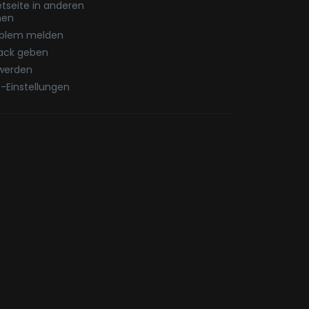
etseite in anderen
hen
oblem melden
ack geben
werden
-Einstellungen