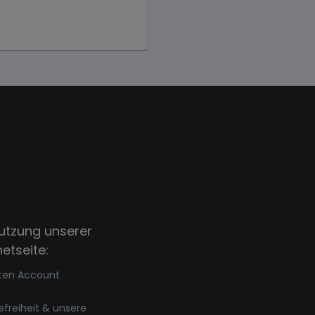
utzung unserer
netseite:
ten Account
refreiheit & unsere