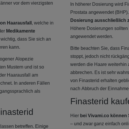
 Männer vor dem vierzigsten
In höherer Dosierung wird F
Prostata angewendet (BHP). 
Dosierung ausschließlich 
on Haarausfall
, welche in
Höhere Dosierungen sollten
der
Medikamente
angewendet werden.
wichtig, dass Sie sich an
eren kann.
Bitte beachten Sie, dass Fin
stoppt, jedoch nicht rückgä
rogener Alopezie
werden die Haare weiterhin 
en Mustern und ist so
abbrechen. Es ist sehr wahr
 der Haarausfall am
von Finasterid erhalten geb
ichnet. In anderen Fällen
nach Abbruch der Einnahme 
gangssprachlich als
Finasterid kauf
inasterid
Hier
bei Vivami.co können 
– und zwar ganz einfach onl
lassen betreffen. Einige