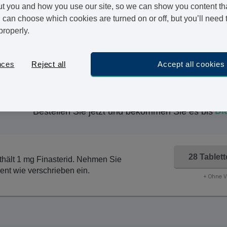
t you and how you use our site, so we can show you content that
Hier bei Vivami.co können Sie Finasterid online kaufe
can choose which cookies are turned on or off, but you’ll need 
den medizinischen Fragebogen ausfüllen, welcher dan
properly.
Genehmigung erhalten Sie Ihre Bestellung von Finast
nächsten Werktag.
nces
Reject all
Accept all cookies
Bei diesem Medikament handelt es sich um ein Generi
von der Verpackung auf dem Bild abweichen.
Di
Bestellen Sie jetzt und bekommen Sie es bis
28 Tablet
nthält 1 mg Finasterid. Nehmen Sie
nt wie verschrieben ein.
+ Ohne 