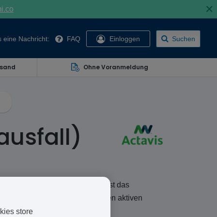
×
mi.co
 eine Nachricht:
FAQ
Einloggen
Suchen
rsand
Ohne Voranmeldung
ausfall)
n Haarausfall bei Männern. Es ist das
lt von MSD) und enthält denselben aktiven
kies store