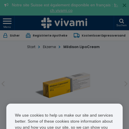
×
Notre site Suisse est également disponible en français :
fr-
ch.vivami.co
Suchen
Menü
Sicher
Registrierte Apotheke
Kostenloser Expressversand
Start
Ekzeme
Mildison LipoCream
Mildison LipoCream
We use cookies to help us make our site and services
better. Some of these cookies store information about
you and how you use our site, so we can show you
Hydrocortisone