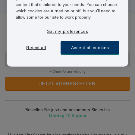
content that’s tailored to your needs. You can choose
which cookies are turned on or off, but you’ll need to
allow some for our site to work properly.
Mildison lipoCream
1%
Set my preferences
Die Creme enthält 1% Hydrokortison. Sie wird nach
Anweisungen des Arztes aufgetragen.
Reject all
Accept all cookies
30 Gramm - CHF 112.95
+ Ohne Voranmeldung
JETZT VORBESTELLEN
Bestellen Sie jetzt und bekommen Sie es bis
Montag 10 August
Mildison LipoCream ist eine kortisonhaltige Hautcreme, die zur