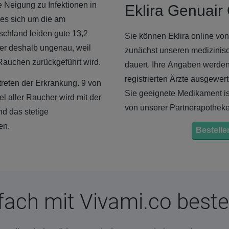
 Neigung zu Infektionen in
Eklira Genuair
es sich um die am
schland leiden gute 13,2
Sie können Eklira online von
er deshalb ungenau, weil
zunächst unseren medizinis
Rauchen zurückgeführt wird.
dauert. Ihre Angaben werden
registrierten Ärzte ausgewert
treten der Erkrankung. 9 von
Sie geeignete Medikament ist
el aller Raucher wird mit der
von unserer Partnerapothek
nd das stetige
en.
Bestellen
fach mit Vivami.co beste