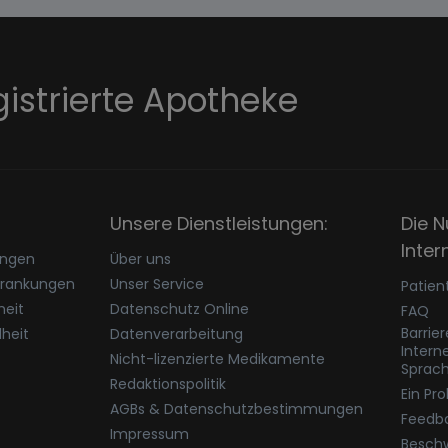
gistrierte Apotheke
Unsere Dienstleistungen:
Die N
Inter
ungen
Über uns
krankungen
Unser Service
Patien
eit
Datenschutz Online
FAQ
Barrie
heit
Datenverarbeitung
Intern
Nicht-lizenzierte Medikamente
Sprac
Redaktionspolitik
Ein Pr
AGBs & Datenschutzbestimmungen
Feedb
Impressum
Besch