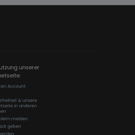
utzung unserer
netseite:
ten Account
refreiheit & unsere
etseite in anderen
hen
oblem melden
ack geben
werden