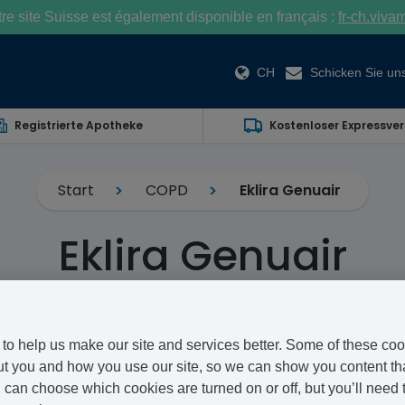
e site Suisse est également disponible en français :
fr-ch.viva
CH
Schicken Sie uns
Registrierte Apotheke
Kostenloser Expressve
Start
COPD
Eklira Genuair
Eklira Genuair
Aclidinium (as Bromide)
Eklira Genuair ist eine Behandlung, die bei chronisc
to help us make our site and services better. Some of these coo
t you and how you use our site, so we can show you content that
verschrieben werden kann. Die Anwendung des Pulvers 
can choose which cookies are turned on or off, but you’ll need 