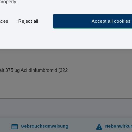
Bei Vivami.co sparen Sie sich Termine und Wartezei
properly.
suchen. Durch unseren vertraulichen Online-Service k
Füllen Sie hierzu einfach unseren medizinischen Fra
nces
Reject all
Accept all cookies
ält 375 μg Aclidiniumbromid (322
Gebrauchsanweisung
Nebenwirku