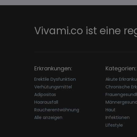
Vivami.co ist eine re
Erkrankungen:
Kategorien:
Erektile Dysfunktion
Akute Erkrank
Verhütungsmittel
Chronische Er
Adipositas
Frauengesundh
Haarausfall
Männergesund
Raucherentwöhnung
Haut
Alle anzeigen
Infektionen
Lifestyle