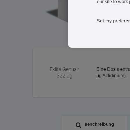
our site to work 
Set my prefere
Eklira Genuair
Eine Dosis enth
322 μg
μg Aclidinium).
Beschreibung