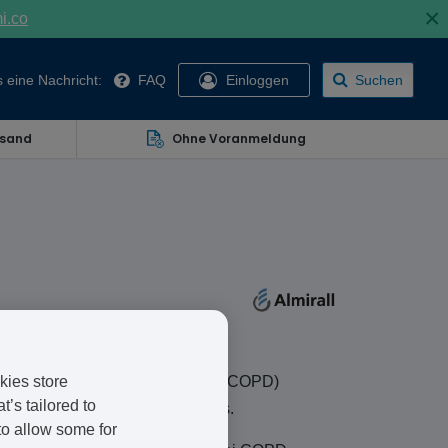
×
mi.co
 eine Nachricht:
FAQ
Einloggen
Suchen
rsand
Ohne Voranmeldung
h obstruktiver Lungenerkrankung (COPD)
kies store
’s tailored to
erfolgt mittels eines Inhalators.
to allow some for