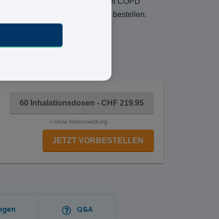
ten, wenn Sie eine Behandlung bei COPD
önnen Sie Eklira Genuair online bestellen.
gebogen aus.
60 Inhalationsdosen - CHF 219.95
+ Ohne Voranmeldung
JETZT VORBESTELLEN
ngen
Q&A